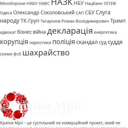
НАЗК
НБУ
Міноборони
НАБУ
НАВС
Нацбанк
ОПЗЖ
Слуга
Олександр Соколовський
СБУ
Одеса
САП
народу
ТК-Груп
Трамп
Татарінов Роман Володимирович
декларація
бізнес
війна
адвокат
енергетика
корупція
поліція
скандал
суддя
суд
наркотики
шахрайство
схеми
фсб
Про нас
Країна Мрії - це суспільний не комерційний проект, який не