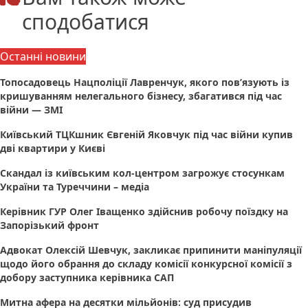
сподобатися
Останні новини
Топосадовець Нацполіції Лавренчук, якого пов’язують із
кришуванням нелегального бізнесу, збагатився під час
війни — ЗМІ
Київський ТЦКшник Євгеній Яковчук під час війни купив
дві квартири у Києві
Скандал із київським кол-центром загрожує стосункам
України та Туреччини – медіа
Керівник ГУР Олег Іващенко здійснив робочу поїздку на
Запорізький фронт
Адвокат Олексій Шевчук, закликає припинити маніпуляції
щодо його обрання до складу комісії конкурсної комісії з
добору заступника керівника САП
Митна афера на десятки мільйонів: суд присудив