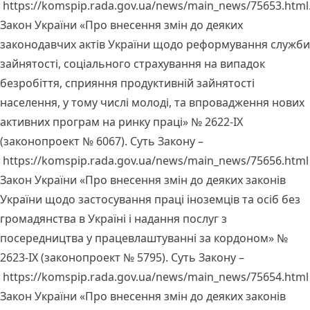
https://komspip.rada.gov.ua/news/main_news/75653.html
Закон України «Про внесення змін до деяких
законодавчих актів України щодо реформування служби
зайнятості, соціального страхування на випадок
безробіття, сприяння продуктивній зайнятості
населення, у тому числі молоді, та впровадження нових
активних програм на ринку праці» № 2622-IX
(законопроект № 6067). Суть Закону –
https://komspip.rada.gov.ua/news/main_news/75656.html
Закон України «Про внесення змін до деяких законів
України щодо застосування праці іноземців та осіб без
громадянства в Україні і надання послуг з
посередництва у працевлаштуванні за кордоном» №
2623-IX (законопроект № 5795). Суть Закону –
https://komspip.rada.gov.ua/news/main_news/75654.html
Закон України «Про внесення змін до деяких законів