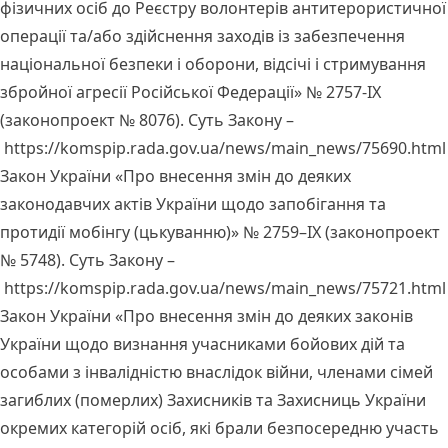
фізичних осіб до Реєстру волонтерів антитерористичної
операції та/або здійснення заходів із забезпечення
національної безпеки і оборони, відсічі і стримування
збройної агресії Російської Федерації» № 2757-IX
(законопроект № 8076). Суть Закону –
https://komspip.rada.gov.ua/news/main_news/75690.html
Закон України «Про внесення змін до деяких
законодавчих актів України щодо запобігання та
протидії мобінгу (цькуванню)» № 2759–IX (законопроект
№ 5748). Суть Закону –
https://komspip.rada.gov.ua/news/main_news/75721.html
Закон України «Про внесення змін до деяких законів
України щодо визнання учасниками бойових дій та
особами з інвалідністю внаслідок війни, членами сімей
загиблих (померлих) Захисників та Захисниць України
окремих категорій осіб, які брали безпосередню участь