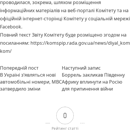
проводилася, зокрема, шляхом розміщення
інформаційних матеріалів на
веб-порталі
Комітету та на
офіційній
інтернет-сторінці
Комітету у соціальній мережі
Facebook.
Повний текст Звіту Комітету буде розміщено згодом на
посиланням:
https://komspip.rada.gov.ua/news/diyal_kom
kom/
Навігація
Попередній запис:
Наступний по
Попередній пост
Наступний запис
записів
В Україні з’являться нові
Боррель закликав Південну
автомобільні номери, МВС
Африку вплинути на Росію
затвердило зміни
для припинення війни
0
Рейтинг статті