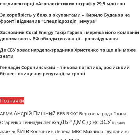
ексдиректорці «Агрологістики» штраф у 29,5 млн грн
За хоробрість у боях з окупантами – Кирило Буданов на
фронті відзначив “Спецпідрозділ Тимура”
Засновник Coral Energy Тахір Гараєв і мережа його компаній
допомагають РФ обходити санкції – розслідування
Де СБУ ховає нардепа-зрадника Христенко та що він може
знати
Геннадій Сорочинський – тіньова логістика, російський
бізнес і очищення репутації за гроші
Позначки
Андрій Пишний
АРМА
БЕБ
ВККС
Верховна рада
Ганна
ДБР
ЗСУ
ДМС
Огаренко
Геннадій Лепеха
ДСНС
Кирило
Київ
Костянтин Лепеха
МВС
Михайло Глушаниця
Дмитрієв