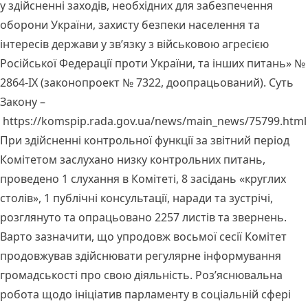
у здійсненні заходів, необхідних для забезпечення
оборони України, захисту безпеки населення та
інтересів держави у зв’язку з військовою агресією
Російської Федерації проти України, та інших питань» №
2864-IX (законопроект № 7322, доопрацьований). Суть
Закону –
https://komspip.rada.gov.ua/news/main_news/75799.html
При здійсненні контрольної функції за звітний період
Комітетом заслухано низку контрольних питань,
проведено 1
слухання
в Комітеті, 8 засідань
«круглих
столів»
, 1
публічні консультації
, наради та
зустрічі
,
розглянуто та опрацьовано 2257 листів та звернень.
Варто зазначити, що упродовж восьмої сесії Комітет
продовжував здійснювати регулярне інформування
громадськості про свою діяльність. Роз’яснювальна
робота щодо ініціатив парламенту в соціальній сфері