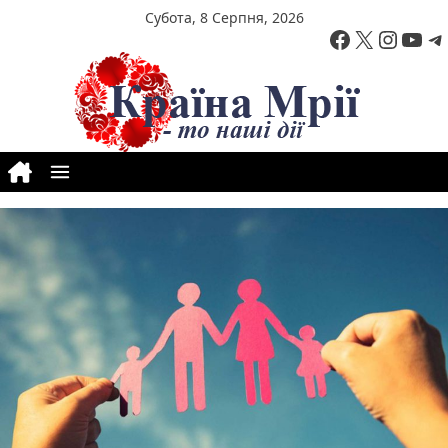
Перейти до вмісту
Субота, 8 Серпня, 2026
Facebook
X
Insta
You
T