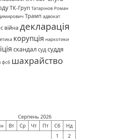
оду
ТК-Груп
Татарінов Роман
Трамп
димирович
адвокат
декларація
ес
війна
корупція
етика
наркотики
іція
скандал
суддя
суд
шахрайство
и
фсб
лендар новин
Серпень 2026
н
Вт
Ср
Чт
Пт
Сб
Нд
1
2