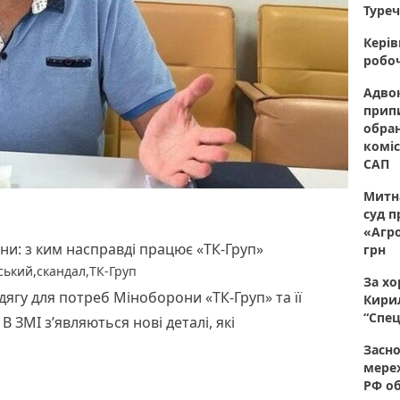
Туреч
Керів
робоч
Адвок
прип
обран
коміс
САП
Митна
суд п
«Агро
ни: з ким насправді працює «ТК-Груп»
грн
ський
,
скандал
,
ТК-Груп
За хо
ягу для потреб Міноборони «ТК-Груп» та її
Кирил
“Спец
 ЗМІ з’являються нові деталі, які
Засно
мере
РФ об