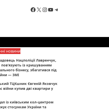
Facebook
X
Instagram
YouTube
Telegram
нні новини
адовець Нацполіції Лавренчук,
 пов’язують із кришуванням
ального бізнесу, збагатився під
ійни — ЗМІ
ський ТЦКшник Євгеній Яковчук
ас війни купив дві квартири у
ал із київським кол-центром
жує стосункам України та