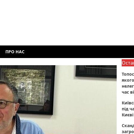
ПРО НАС
Оста
Топос
якого
нелег
час в
Київ
під ч
Києві
Сканд
загро