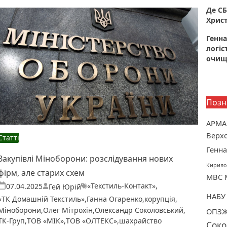
Де СБ
Христ
Генна
логіс
очище
Позн
АРМА
Верхо
Статті
Генна
Закупівлі Міноборони: розслідування нових
Кирило
фірм, але старих схем
МВС
«Текстиль-Контакт»
,
Теги:
Опубліковано
07.04.2025
Гей Юрій
НАБУ
«ТК Домашній Текстиль»
,
Ганна Огаренко
,
корупція
,
Міноборони
,
Олег Мітрохін
,
Олександр Соколовський
,
ОПЗ
ТК-Груп
,
ТОВ «МІК»
,
ТОВ «ОЛТЕКС»
,
шахрайство
Соко