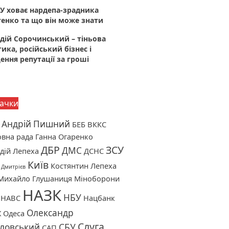
У ховає нардепа-зрадника
енко та що він може знати
дій Сорочинський – тіньова
тика, російський бізнес і
ння репутації за гроші
ачки
Андрій Пишний
БЕБ
ВККС
вна рада
Ганна Огаренко
ДБР
ЗСУ
ДМС
дій Лепеха
ДСНС
Київ
Костянтин Лепеха
 Дмитрієв
Михайло Глушаниця
Міноборони
НАЗК
НБУ
НАВС
Нацбанк
Олександр
Ж
Одеса
Слуга
ловський
СБУ
САП