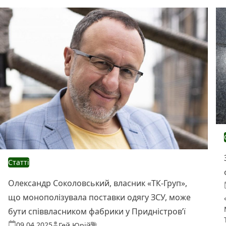
Статті
Олександр Соколовський, власник «ТК-Груп»,
що монополізувала поставки одягу ЗСУ, може
бути співвласником фабрики у Придністров’ї
Теги:
Опубліковано
09.04.2025
Гей Юрій