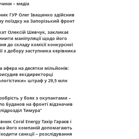
чини – медіа
ник ГУР Олег Іващенко здійснив
у поїздку на Запорізький фронт
ат Олексій Шевчук, закликає
инити маніпуляції щодо його
ня до складу комісії конкурсної
ії з добору заступника керівника
 афера на десятки мільйонів:
рисудив ексдиректорці
логістики» штраф у 29,5 млн
робрість у боях з окупантами –
о Буданов на фронті відзначив
підрозділ Тимура”
вник Coral Energy Тахір Гараєв і
жа його компаній допомагають
ходити санкції – розслідування