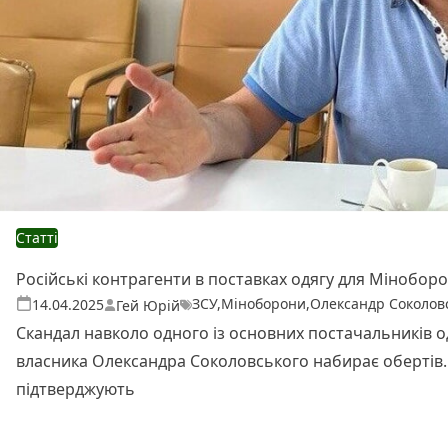
Статті
Російські контрагенти в поставках одягу для Міноборо
ЗСУ
,
Міноборони
,
Олександр Соколов
Теги:
Опубліковано
14.04.2025
Гей Юрій
Скандал навколо одного із основних постачальників од
власника Олександра Соколовського набирає обертів. В
підтверджують
Читати далі