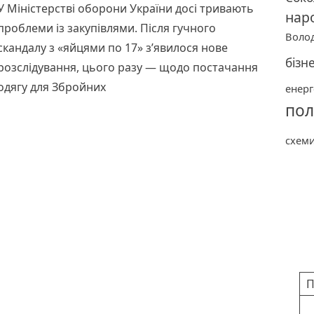
У Міністерстві оборони України досі тривають
нар
проблеми із закупівлями. Після гучного
Воло
скандалу з «яйцями по 17» з’явилося нове
бізн
розслідування, цього разу — щодо постачання
одягу для Збройних
енерг
пол
Читати далі
схем
Ка
П