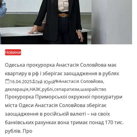
Новини
Одеська прокурорка Анастасія Соловйова має
квартиру в рф і зберігає заощадження в рублях
Анастасія Соловйова
,
Теги:
Опубліковано
16.04.2025
Гей Юрій
декларація
,
НАЗК
,
рублі
,
сепаратизм
,
шахрайство
Прокурорка Приморської окружної прокуратури
міста Одеси Анастасія Соловйова зберігає
заощадження в російській валюті – на своїх
банківських рахунках вона тримає понад 170 тис.
рублів. Про