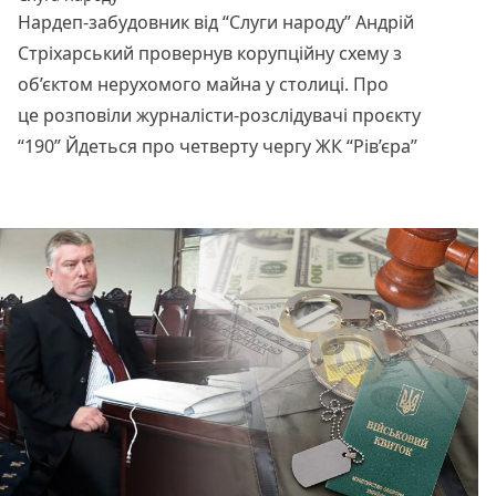
Нардеп-забудовник від “Слуги народу” Андрій
Стріхарський провернув корупційну схему з
об’єктом нерухомого майна у столиці. Про
це розповіли журналісти-розслідувачі проєкту
“190” Йдеться про четверту чергу ЖК “Рів’єра”
Читати далі