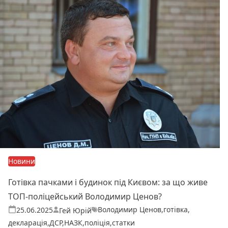
Новини
Готівка пачками і будинок під Києвом: за що живе
ТОП-поліцейський Володимир Ценов?
Володимир Ценов
,
готівка
,
Теги:
Опубліковано
25.06.2025
Гей Юрій
декларація
,
ДСР
,
НАЗК
,
поліція
,
статки