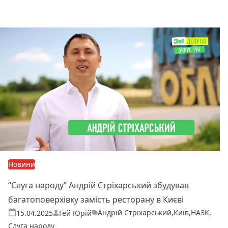
Читати далі
Новини
“Слуга народу” Андрій Стріхарський збудував
багатоповерхівку замість ресторану в Києві
Андрій Стріхарський
,
Київ
,
НАЗК
,
Теги:
Опубліковано
15.04.2025
Гей Юрій
Слуга народу