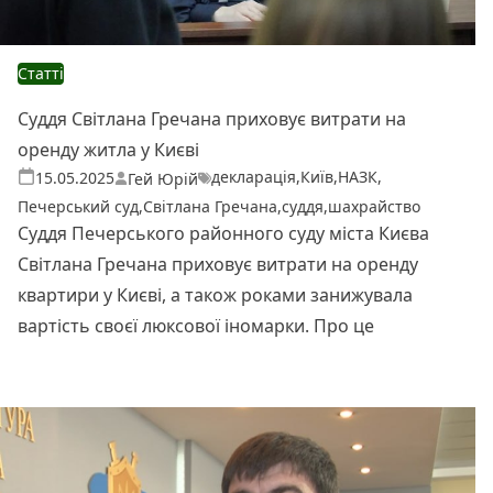
Статті
Суддя Світлана Гречана приховує витрати на
оренду житла у Києві
декларація
,
Київ
,
НАЗК
,
Теги:
Опубліковано
15.05.2025
Гей Юрій
Печерський суд
,
Світлана Гречана
,
суддя
,
шахрайство
Суддя Печерського районного суду міста Києва
Світлана Гречана приховує витрати на оренду
квартири у Києві, а також роками занижувала
вартість своєї люксової іномарки. Про це
Читати далі