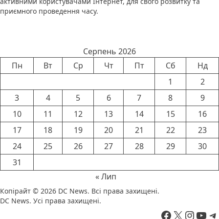
активними користувачами Інтернет, для свого розвитку та
приємного проведення часу.
Календар новин
Серпень 2026
Пн
Вт
Ср
Чт
Пт
Сб
Нд
1
2
3
4
5
6
7
8
9
10
11
12
13
14
15
16
17
18
19
20
21
22
23
24
25
26
27
28
29
30
31
« Лип
Копірайт © 2026
DC News
. Всі права захищені.
DC News. Усі права захищені.
Facebook
X
Insta
You
T