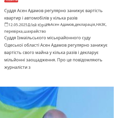
Суддя Асен Адамов регулярно занижує вартість
квартир і автомобілів у кілька разів
Асен Адамов
,
декларація
,
НАЗК
,
Теги:
Опубліковано
12.05.2025
Гей Юрій
перевірка
,
шахрайство
Суддя Ізмаїльського міськрайонного суду
Одеської області Асен Адамов регулярно занижує
вартість свого майна у кілька разів і декларує
мільйонні заощадження. Про це повідомляють
журналісти з
Читати далі