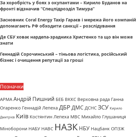
За хоробрість у боях з окупантами – Кирило Буданов на
фронті відзначив “Спецпідрозділ Тимура”
Засновник Coral Energy Тахір Гараєв і мережа його компаній
допомагають РФ обходити санкції – розслідування
Де СБУ ховає нардепа-зрадника Христенко та що він може
знати
Геннадій Сорочинський – тіньова логістика, російський
бізнес і очищення репутації за гроші
Позначки
Андрій Пишний
АРМА
БЕБ
ВККС
Верховна рада
Ганна
ДБР
ЗСУ
ДМС
Огаренко
Геннадій Лепеха
ДСНС
Кирило
Київ
Костянтин Лепеха
МВС
Михайло Глушаниця
Дмитрієв
НАЗК
НБУ
Міноборони
НАБУ
НАВС
Нацбанк
ОПЗЖ