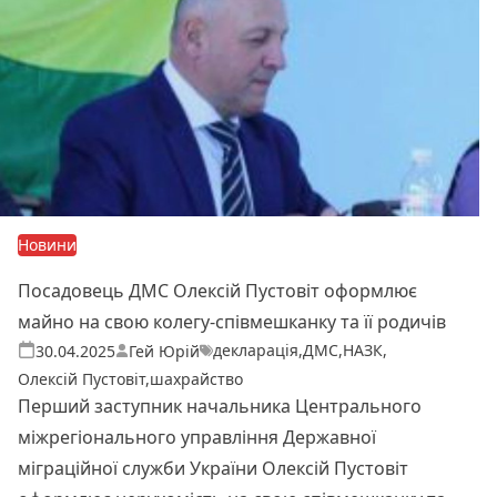
Новини
Посадовець ДМС Олексій Пустовіт оформлює
майно на свою колегу-співмешканку та її родичів
декларація
,
ДМС
,
НАЗК
,
Теги:
Опубліковано
30.04.2025
Гей Юрій
Олексій Пустовіт
,
шахрайство
Перший заступник начальника Центрального
міжрегіонального управління Державної
міграційної служби України Олексій Пустовіт