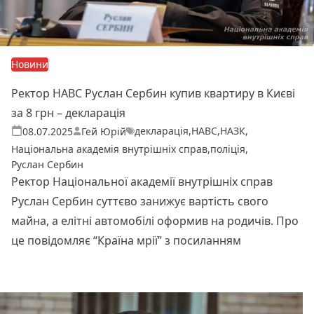
Новини
Ректор НАВС Руслан Сербин купив квартиру в Києві
за 8 грн – декларація
декларація
,
НАВС
,
НАЗК
,
Теги:
Опубліковано
08.07.2025
Гей Юрій
Національна академія внутрішніх справ
,
поліція
,
Руслан Сербин
Ректор Національної академії внутрішніх справ
Руслан Сербин суттєво занижує вартість свого
майна, а елітні автомобілі оформив на родичів. Про
це повідомляє “Країна мрії” з посиланням
Читати далі