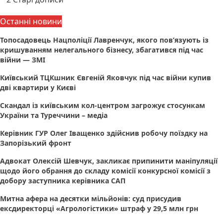
записів
Останні новини
Топосадовець Нацполіції Лавренчук, якого пов’язують із
кришуванням нелегального бізнесу, збагатився під час
війни — ЗМІ
Київський ТЦКшник Євгеній Яковчук під час війни купив
дві квартири у Києві
Скандал із київським кол-центром загрожує стосункам
України та Туреччини – медіа
Керівник ГУР Олег Іващенко здійснив робочу поїздку на
Запорізький фронт
Адвокат Олексій Шевчук, закликає припинити маніпуляції
щодо його обрання до складу комісії конкурсної комісії з
добору заступника керівника САП
Митна афера на десятки мільйонів: суд присудив
ексдиректорці «Агрологістики» штраф у 29,5 млн грн