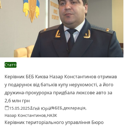
Статті
Керівник БЕБ Києва Назар Константинов отримав
у подарунок від батьків купу нерухомості, а його
дружина-прокурорка придбала люксове авто за
2,6 млн грн
БЕБ
,
декларація
,
Теги:
Опубліковано
15.05.2025
Гей Юрій
Назар Константинов
,
НАЗК
Керівник територіального управління Бюро