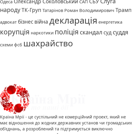
Слуга
Олександр Соколовський
СБУ
Одеса
САП
народу
ТК-Груп
Трамп
Татарінов Роман Володимирович
декларація
бізнес
війна
адвокат
енергетика
корупція
поліція
скандал
суддя
суд
наркотики
шахрайство
схеми
фсб
Про нас
Країна Мрії - це суспільний не комерційний проект, який не
має відношення до жодних державних установ чи громадських
об'єднань, а розроблений та підтримується виключно