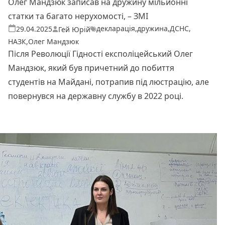
Олег Мандзюк записав на дружину мільйонні
статки та багато нерухомості, – ЗМІ
декларація
,
дружина
,
ДСНС
,
Теги:
Опубліковано
29.04.2025
Гей Юрій
НАЗК
,
Олег Мандзюк
Після Революції Гідності експоліцейський Олег
Мандзюк, який був причетний до побиття
студентів на Майдані, потрапив під люстрацію, але
повернувся на державну службу в 2022 році.
Читати далі