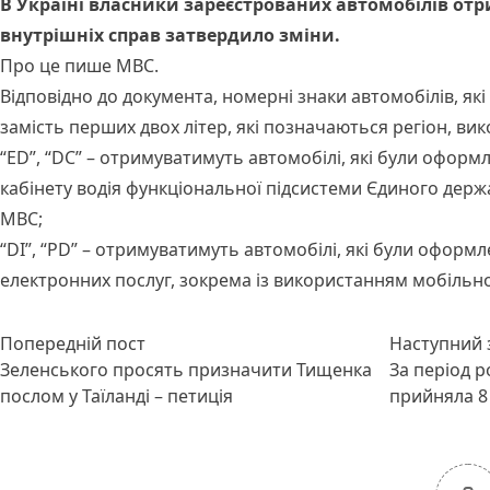
В Україні власники зареєстрованих автомобілів от
внутрішніх справ затвердило зміни.
Про це пише МВС.
Відповідно до документа, номерні знаки автомобілів, як
замість перших двох літер, які позначаються регіон, ви
“ED”, “DC” – отримуватимуть автомобілі, які були оформ
кабінету водія функціональної підсистеми Єдиного держ
МВС;
“DI”, “PD” – отримуватимуть автомобілі, які були офор
електронних послуг, зокрема із використанням мобільног
Навігація
Попередній запис:
Попередній пост
Наступний 
записів
Зеленського просять призначити Тищенка
За період р
послом у Таїланді – петиція
прийняла 8 