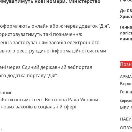
римуватимуть нові номери. Міністерство
Де СБ
Христ
і оформляють онлайн або ж через додаток “Дія”,
Генна
логіс
користовуватимуть такі позначення:
очище
лені із застосуванням засобів електронного
авного реєстру єдиної інформаційної системи
Позн
млені через Єдиний державний вебпортал
о додатка порталу “Дія”.
АРМА
Верхо
Генна
Наступний пост :
запис
оботи восьмої сесії Верховна Рада України
Кирило
нових законів в соціальній сфері
МВС
НАБУ
ОПЗ