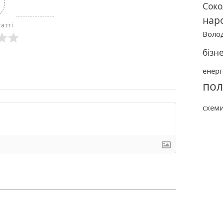
Соко
нар
атті
Воло
бізн
енерг
пол
схем