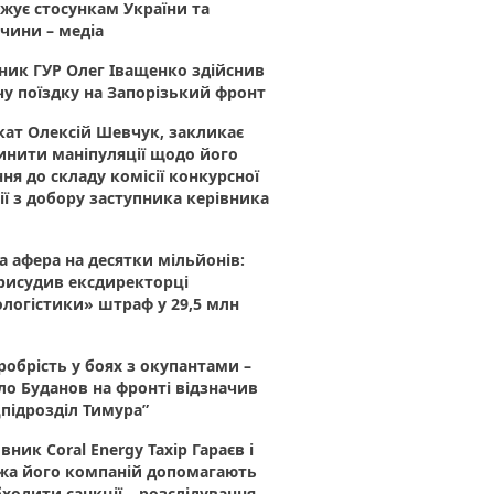
жує стосункам України та
чини – медіа
ник ГУР Олег Іващенко здійснив
у поїздку на Запорізький фронт
ат Олексій Шевчук, закликає
инити маніпуляції щодо його
ня до складу комісії конкурсної
ії з добору заступника керівника
 афера на десятки мільйонів:
рисудив ексдиректорці
логістики» штраф у 29,5 млн
робрість у боях з окупантами –
о Буданов на фронті відзначив
підрозділ Тимура”
вник Coral Energy Тахір Гараєв і
жа його компаній допомагають
ходити санкції – розслідування