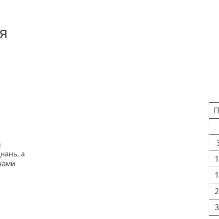
я
Ка
П
є
нань, а
1
чами
1
2
3