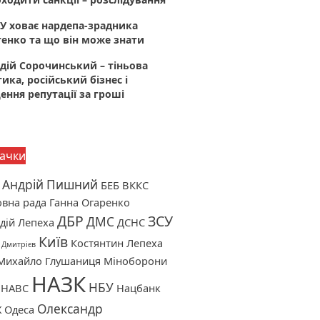
У ховає нардепа-зрадника
енко та що він може знати
дій Сорочинський – тіньова
тика, російський бізнес і
ння репутації за гроші
ачки
Андрій Пишний
БЕБ
ВККС
вна рада
Ганна Огаренко
ДБР
ЗСУ
ДМС
дій Лепеха
ДСНС
Київ
Костянтин Лепеха
 Дмитрієв
Михайло Глушаниця
Міноборони
НАЗК
НБУ
НАВС
Нацбанк
Олександр
Ж
Одеса