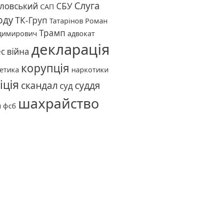
Слуга
ловський
СБУ
САП
оду
ТК-Груп
Татарінов Роман
Трамп
димирович
адвокат
декларація
ес
війна
корупція
етика
наркотики
іція
скандал
суддя
суд
шахрайство
и
фсб