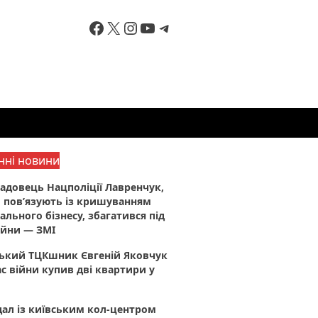
Facebook
X
Instagram
YouTube
Telegram
нні новини
адовець Нацполіції Лавренчук,
 пов’язують із кришуванням
ального бізнесу, збагатився під
ійни — ЗМІ
ський ТЦКшник Євгеній Яковчук
ас війни купив дві квартири у
ал із київським кол-центром