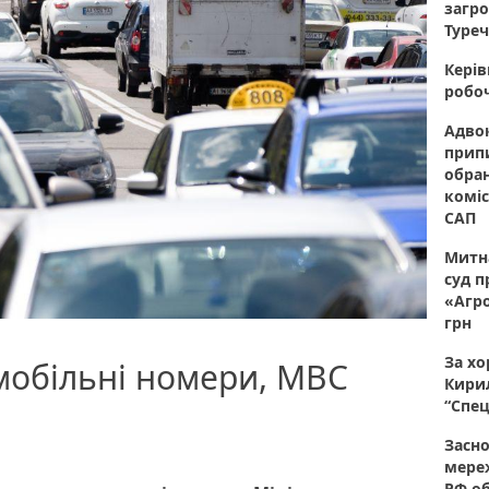
загро
Туреч
Керів
робоч
Адвок
прип
обран
коміс
САП
Митна
суд п
«Агро
грн
За хо
омобільні номери, МВС
Кирил
“Спец
Засно
мере
РФ об