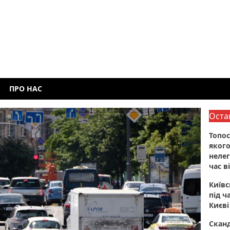
ПРО НАС
Оста
Топос
якого
нелег
час в
Київ
під ч
Києві
Сканд