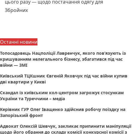
цього разу — щодо постачання одягу для
Збройних
Читати далі
Останні новини
Топосадовець Нацполіції Лавренчук, якого пов’язують із
кришуванням нелегального бізнесу, збагатився під час
війни — ЗМІ
Київський ТЦКшник Євгеній Яковчук під час війни купив
дві квартири у Києві
Скандал із київським кол-центром загрожує стосункам
України та Туреччини – медіа
Керівник ГУР Олег Іващенко здійснив робочу поїздку на
Запорізький фронт
Адвокат Олексій Шевчук, закликає припинити маніпуляції
щодо його обрання до складу комісії конкурсної комісії з