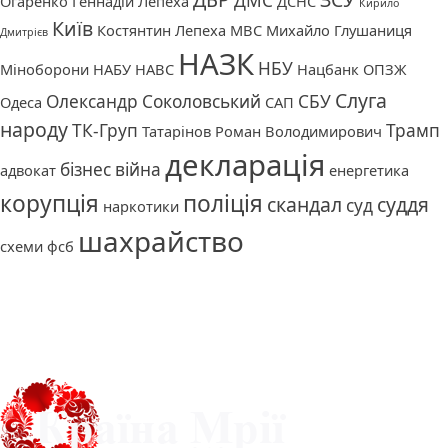
ДМС
Огаренко
Геннадій Лепеха
ДСНС
Кирило
Київ
Костянтин Лепеха
МВС
Михайло Глушаниця
Дмитрієв
НАЗК
НБУ
Міноборони
НАБУ
НАВС
Нацбанк
ОПЗЖ
Слуга
Олександр Соколовський
СБУ
Одеса
САП
народу
ТК-Груп
Трамп
Татарінов Роман Володимирович
декларація
бізнес
війна
адвокат
енергетика
корупція
поліція
скандал
суддя
суд
наркотики
шахрайство
схеми
фсб
Про нас