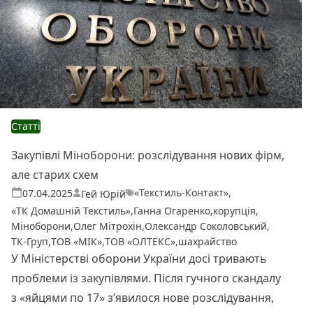
Статті
Закупівлі Міноборони: розслідування нових фірм,
але старих схем
«Текстиль-Контакт»
,
Теги:
Опубліковано
07.04.2025
Гей Юрій
«ТК Домашній Текстиль»
,
Ганна Огаренко
,
корупція
,
Міноборони
,
Олег Мітрохін
,
Олександр Соколовський
,
ТК-Груп
,
ТОВ «МІК»
,
ТОВ «ОЛТЕКС»
,
шахрайство
У Міністерстві оборони України досі тривають
проблеми із закупівлями. Після гучного скандалу
з «яйцями по 17» з’явилося нове розслідування,