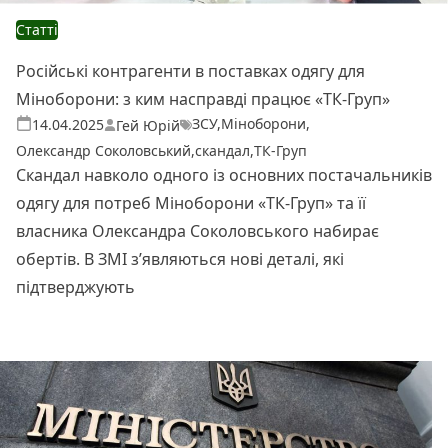
Статті
Російські контрагенти в поставках одягу для
Міноборони: з ким насправді працює «ТК-Груп»
ЗСУ
,
Міноборони
,
Теги:
Опубліковано
14.04.2025
Гей Юрій
Олександр Соколовський
,
скандал
,
ТК-Груп
Скандал навколо одного із основних постачальників
одягу для потреб Міноборони «ТК-Груп» та її
власника Олександра Соколовського набирає
обертів. В ЗМІ з’являються нові деталі, які
підтверджують
Читати далі