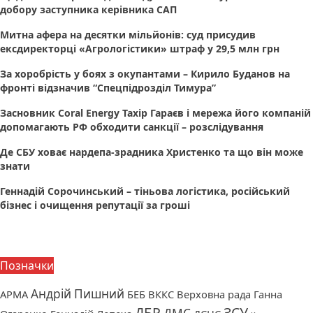
добору заступника керівника САП
Митна афера на десятки мільйонів: суд присудив
ексдиректорці «Агрологістики» штраф у 29,5 млн грн
За хоробрість у боях з окупантами – Кирило Буданов на
фронті відзначив “Спецпідрозділ Тимура”
Засновник Coral Energy Тахір Гараєв і мережа його компаній
допомагають РФ обходити санкції – розслідування
Де СБУ ховає нардепа-зрадника Христенко та що він може
знати
Геннадій Сорочинський – тіньова логістика, російський
бізнес і очищення репутації за гроші
Позначки
Андрій Пишний
АРМА
БЕБ
ВККС
Верховна рада
Ганна
ДБР
ЗСУ