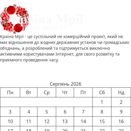
Країна Мрії - це суспільний не комерційний проект, який не
має відношення до жодних державних установ чи громадських
об'єднань, а розроблений та підтримується виключно
активними користувачами Інтернет, для свого розвитку та
приємного проведення часу.
Календар новин
Серпень 2026
Пн
Вт
Ср
Чт
Пт
Сб
Нд
1
2
3
4
5
6
7
8
9
10
11
12
13
14
15
16