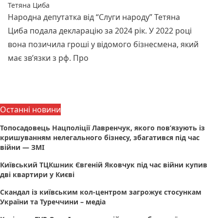
Тетяна Циба
Народна депутатка від “Слуги народу” Тетяна
Циба подала декларацію за 2024 рік. У 2022 році
вона позичила гроші у відомого бізнесмена, який
має звʼязки з рф. Про
Читати далі
Останні новини
Топосадовець Нацполіції Лавренчук, якого пов’язують із
кришуванням нелегального бізнесу, збагатився під час
війни — ЗМІ
Київський ТЦКшник Євгеній Яковчук під час війни купив
дві квартири у Києві
Скандал із київським кол-центром загрожує стосункам
України та Туреччини – медіа