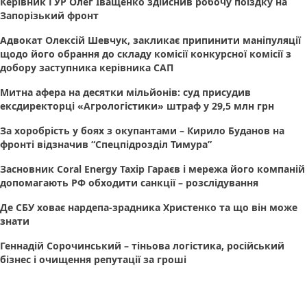
Керівник ГУР Олег Іващенко здійснив робочу поїздку на
Запорізький фронт
Адвокат Олексій Шевчук, закликає припинити маніпуляції
щодо його обрання до складу комісії конкурсної комісії з
добору заступника керівника САП
Митна афера на десятки мільйонів: суд присудив
ексдиректорці «Агрологістики» штраф у 29,5 млн грн
За хоробрість у боях з окупантами – Кирило Буданов на
фронті відзначив “Спецпідрозділ Тимура”
Засновник Coral Energy Тахір Гараєв і мережа його компаній
допомагають РФ обходити санкції – розслідування
Де СБУ ховає нардепа-зрадника Христенко та що він може
знати
Геннадій Сорочинський – тіньова логістика, російський
бізнес і очищення репутації за гроші