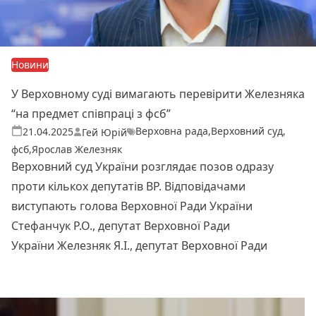
Новини
У Верховному суді вимагають перевірити Железняка
“на предмет співпраці з фсб”
Верховна рада
,
Верховний суд
,
Теги:
Опубліковано
21.04.2025
Гей Юрій
фсб
,
Ярослав Железняк
Верховний суд України розглядає позов одразу
проти кількох депутатів ВР. Відповідачами
виступають голова Верховної Ради України
Стефанчук Р.О., депутат Верховної Ради
України Железняк Я.І., депутат Верховної Ради
Читати далі