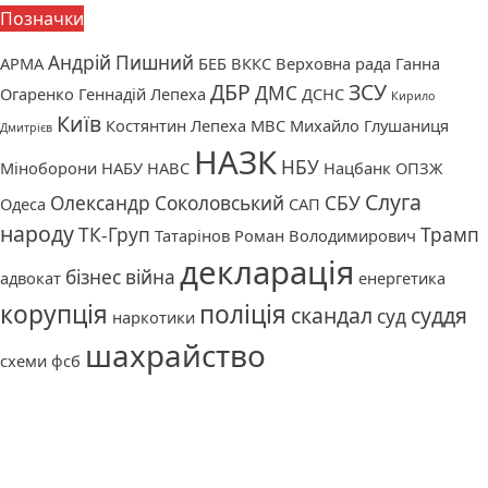
Позначки
Андрій Пишний
АРМА
БЕБ
ВККС
Верховна рада
Ганна
ДБР
ЗСУ
ДМС
Огаренко
Геннадій Лепеха
ДСНС
Кирило
Київ
Костянтин Лепеха
МВС
Михайло Глушаниця
Дмитрієв
НАЗК
НБУ
Міноборони
НАБУ
НАВС
Нацбанк
ОПЗЖ
Слуга
Олександр Соколовський
СБУ
Одеса
САП
народу
ТК-Груп
Трамп
Татарінов Роман Володимирович
декларація
бізнес
війна
адвокат
енергетика
корупція
поліція
скандал
суддя
суд
наркотики
шахрайство
схеми
фсб
Про нас