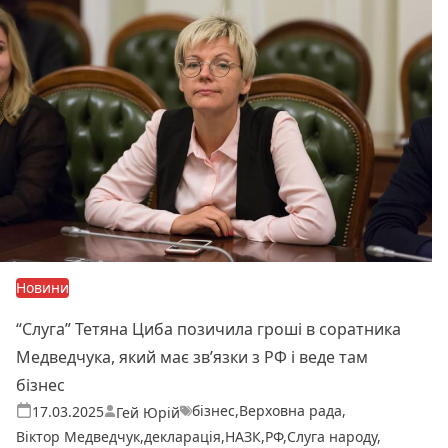
Новини
“Слуга” Тетяна Циба позичила гроші в соратника
Медведчука, який має звʼязки з РФ і веде там
бізнес
бізнес
,
Верховна рада
,
Теги:
Опубліковано
17.03.2025
Гей Юрій
Віктор Медведчук
,
декларація
,
НАЗК
,
РФ
,
Слуга народу
,