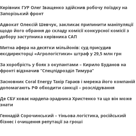
Керівник ГУР Олег Іващенко здійснив робочу поїздку на
Запорізький фронт
Адвокат Олексій Шевчук, закликає припинити маніпуляції
щодо його обрання до складу комісії конкурсної комісії з
добору заступника керівника САП
Митна афера на десятки мільйонів: суд присудив
ексдиректорці «Агрологістики» штраф у 29,5 млн грн
За хоробрість у боях з окупантами – Кирило Буданов на
фронті відзначив “Спецпідрозділ Тимура”
Засновник Coral Energy Тахір Гараєв і мережа його компаній
допомагають РФ обходити санкції – розслідування
Де СБУ ховає нардепа-зрадника Христенко та що він може
знати
Геннадій Сорочинський – тіньова логістика, російський
бізнес і очищення репутації за гроші