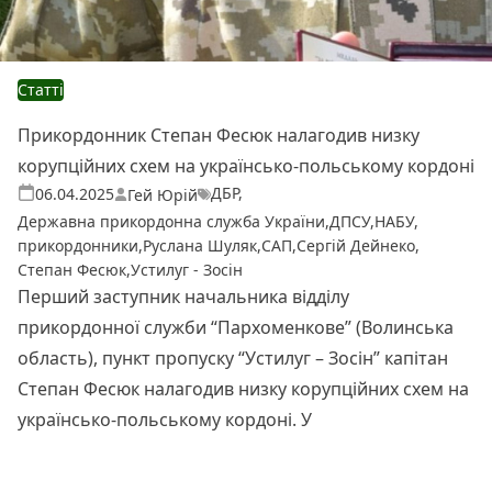
Статті
Прикордонник Степан Фесюк налагодив низку
корупційних схем на українсько-польському кордоні
ДБР
,
Теги:
Опубліковано
06.04.2025
Гей Юрій
Державна прикордонна служба України
,
ДПСУ
,
НАБУ
,
прикордонники
,
Руслана Шуляк
,
САП
,
Сергій Дейнеко
,
Степан Фесюк
,
Устилуг - Зосін
Перший заступник начальника відділу
прикордонної служби “Пархоменкове” (Волинська
область), пункт пропуску “Устилуг – Зосін” капітан
Степан Фесюк налагодив низку корупційних схем на
українсько-польському кордоні. У
Читати далі