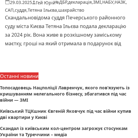
ДБР
,
декларація
,
ЗМІ
,
НАБУ
,
НАЗК
,
Теги:
Опубліковано
29.03.2025
Гей Юрій
САП
,
суддя
,
Тетяна Ільєва
,
шахрайство
Скандальновідома суддя Печерського районного
суду міста Києва Тетяна Ільєва подала декларацію
за 2024 рік. Вона живе в розкішному заміському
маєтку, гроші на який отримала в подарунок від
Читати далі
Останні новини
Топосадовець Нацполіції Лавренчук, якого пов’язують із
кришуванням нелегального бізнесу, збагатився під час
війни — ЗМІ
Київський ТЦКшник Євгеній Яковчук під час війни купив
дві квартири у Києві
Скандал із київським кол-центром загрожує стосункам
України та Туреччини – медіа