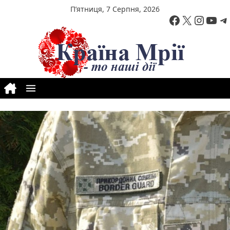
Перейти до вмісту
П’ятниця, 7 Серпня, 2026
Facebook
X
Insta
You
T
Позначки:
НАБУ