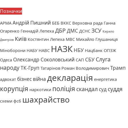
Позначки
Андрій Пишний
АРМА
БЕБ
ВККС
Верховна рада
Ганна
ДБР
ЗСУ
ДМС
Огаренко
Геннадій Лепеха
ДСНС
Кирило
Київ
Костянтин Лепеха
МВС
Михайло Глушаниця
Дмитрієв
НАЗК
НБУ
Міноборони
НАБУ
НАВС
Нацбанк
ОПЗЖ
Слуга
Олександр Соколовський
СБУ
Одеса
САП
народу
ТК-Груп
Трамп
Татарінов Роман Володимирович
декларація
бізнес
війна
адвокат
енергетика
корупція
поліція
скандал
суддя
суд
наркотики
шахрайство
схеми
фсб