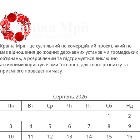
Про нас
Країна Мрії - це суспільний не комерційний проект, який не
має відношення до жодних державних установ чи громадських
об'єднань, а розроблений та підтримується виключно
активними користувачами Інтернет, для свого розвитку та
приємного проведення часу.
Календар новин
Серпень 2026
Пн
Вт
Ср
Чт
Пт
Сб
Нд
1
2
3
4
5
6
7
8
9
10
11
12
13
14
15
16