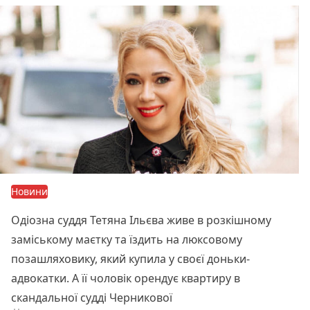
Новини
Одіозна суддя Тетяна Ільєва живе в розкішному
заміському маєтку та їздить на люксовому
позашляховику, який купила у своєї доньки-
адвокатки. А її чоловік орендує квартиру в
скандальної судді Черникової