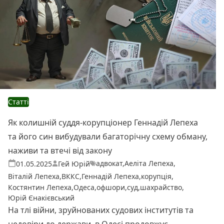
Статті
Як колишній суддя-корупціонер Геннадій Лепеха
та його син вибудували багаторічну схему обману,
наживи та втечі від закону
адвокат
,
Аеліта Лепеха
,
Теги:
Опубліковано
01.05.2025
Гей Юрій
Віталій Лепеха
,
ВККС
,
Геннадій Лепеха
,
корупція
,
Костянтин Лепеха
,
Одеса
,
офшори
,
суд
,
шахрайство
,
Юрій Єнакієвський
На тлі війни, зруйнованих судових інститутів та