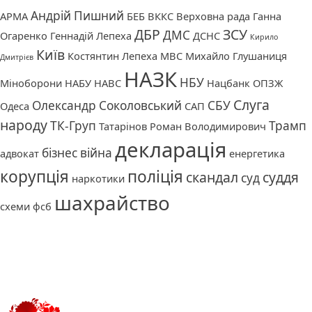
Андрій Пишний
АРМА
БЕБ
ВККС
Верховна рада
Ганна
ДБР
ЗСУ
ДМС
Огаренко
Геннадій Лепеха
ДСНС
Кирило
Київ
Костянтин Лепеха
МВС
Михайло Глушаниця
Дмитрієв
НАЗК
НБУ
Міноборони
НАБУ
НАВС
Нацбанк
ОПЗЖ
Слуга
Олександр Соколовський
СБУ
Одеса
САП
народу
ТК-Груп
Трамп
Татарінов Роман Володимирович
декларація
бізнес
війна
адвокат
енергетика
корупція
поліція
скандал
суддя
суд
наркотики
шахрайство
схеми
фсб
Про нас