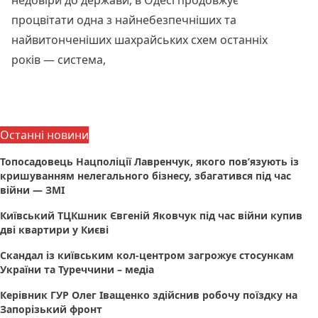
недовіри до держави, в Одесі продовжує
процвітати одна з найнебезпечніших та
найвитонченіших шахрайських схем останніх
років — система,
Читати далі
Останні новини
Топосадовець Нацполіції Лавренчук, якого пов’язують із
кришуванням нелегального бізнесу, збагатився під час
війни — ЗМІ
Київський ТЦКшник Євгеній Яковчук під час війни купив
дві квартири у Києві
Скандал із київським кол-центром загрожує стосункам
України та Туреччини – медіа
Керівник ГУР Олег Іващенко здійснив робочу поїздку на
Запорізький фронт