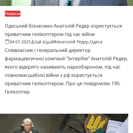
Новини
Одеський бізнесмен Анатолій Редер користується
приватним гелікоптером під час війни
Анатолій Редер
,
Одеса
Теги:
Опубліковано
04.07.2025
Гей Юрій
Співвласник і генеральний директор
фармацевтичної компанії “ІнтерХім” Анатолій Редер,
якого відкрито називають наркобароном, під час
повномасшабної війни з рф користується
приватним гелікоптером. Про це повідомляє 190.
Гелікоптер
Читати далі