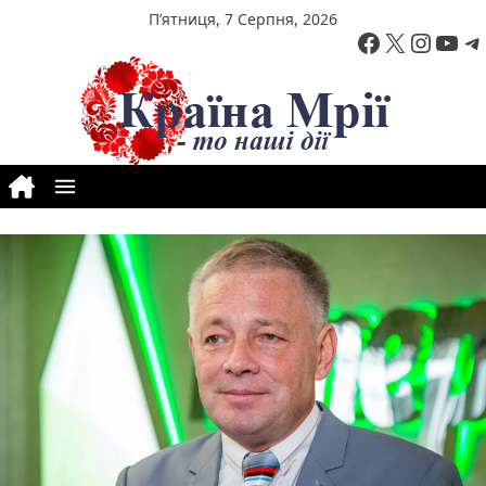
Перейти до вмісту
П’ятниця, 7 Серпня, 2026
Facebook
X
Insta
You
T
Позначки:
Одеса