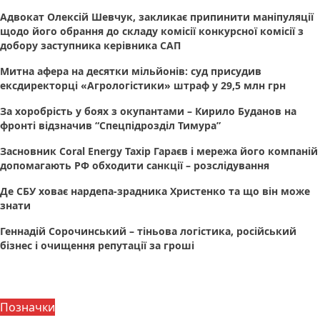
Адвокат Олексій Шевчук, закликає припинити маніпуляції
щодо його обрання до складу комісії конкурсної комісії з
добору заступника керівника САП
Митна афера на десятки мільйонів: суд присудив
ексдиректорці «Агрологістики» штраф у 29,5 млн грн
За хоробрість у боях з окупантами – Кирило Буданов на
фронті відзначив “Спецпідрозділ Тимура”
Засновник Coral Energy Тахір Гараєв і мережа його компаній
допомагають РФ обходити санкції – розслідування
Де СБУ ховає нардепа-зрадника Христенко та що він може
знати
Геннадій Сорочинський – тіньова логістика, російський
бізнес і очищення репутації за гроші
Позначки