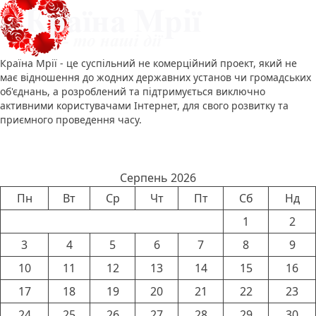
Країна Мрії - це суспільний не комерційний проект, який не
має відношення до жодних державних установ чи громадських
об'єднань, а розроблений та підтримується виключно
активними користувачами Інтернет, для свого розвитку та
приємного проведення часу.
Календар новин
Серпень 2026
Пн
Вт
Ср
Чт
Пт
Сб
Нд
1
2
3
4
5
6
7
8
9
10
11
12
13
14
15
16
17
18
19
20
21
22
23
24
25
26
27
28
29
30