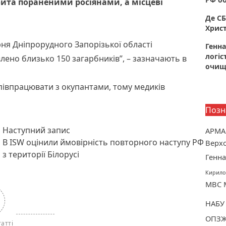
абита пораненими росіянами, а місцеві
Де СБ
Христ
рня Дніпрорудного Запорізької області
Генна
логіс
лено близько 150 загарбників”, – зазначають в
очище
співпрацювати з окупантами, тому медиків
Позн
Наступний пост :
Наступний запис
АРМА
В ISW оцінили ймовірність повторного наступу РФ
Верхо
з території Білорусі
Генна
Кирило
МВС
НАБУ
ОПЗ
атті