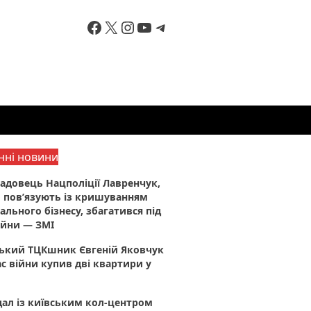
Facebook
X
Instagram
YouTube
Telegram
нні новини
адовець Нацполіції Лавренчук,
 пов’язують із кришуванням
ального бізнесу, збагатився під
ійни — ЗМІ
ський ТЦКшник Євгеній Яковчук
ас війни купив дві квартири у
ал із київським кол-центром