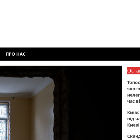
ПРО НАС
Оста
Топос
якого
нелег
час в
Київ
під ч
Києві
Сканд