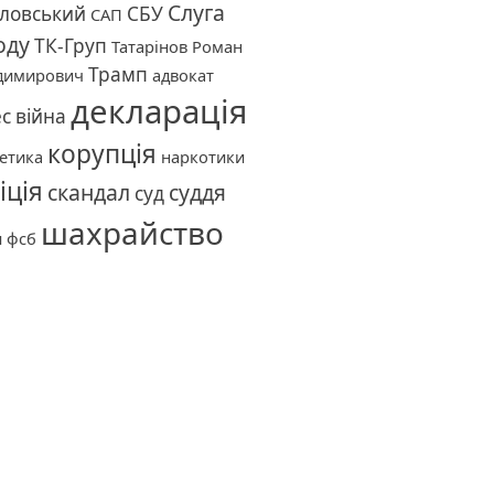
Слуга
ловський
СБУ
САП
оду
ТК-Груп
Татарінов Роман
Трамп
димирович
адвокат
декларація
ес
війна
корупція
етика
наркотики
іція
скандал
суддя
суд
шахрайство
и
фсб