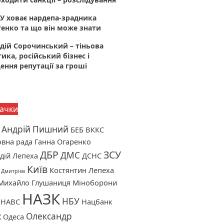
У ховає нардепа-зрадника
енко та що він може знати
дій Сорочинський – тіньова
тика, російський бізнес і
ння репутації за гроші
ачки
Андрій Пишний
БЕБ
ВККС
вна рада
Ганна Огаренко
ДБР
ЗСУ
ДМС
дій Лепеха
ДСНС
Київ
Костянтин Лепеха
 Дмитрієв
Михайло Глушаниця
Міноборони
НАЗК
НБУ
НАВС
Нацбанк
Олександр
Ж
Одеса