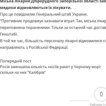
Міська лікарня Дпірорудного Запорізької області з
медики відмовляються їх лікувати.
Про це повідомляє Генеральний штаб України.
“Противник продовжує зазнавати втрат. Так, міська ліка
переповнена пораненими. Тільки за останній час достав
Генштабі.
В той же час, більшість персоналу лікарні відмовилися 
направляють з Російської Федерації.
Навігація
Попередній запис:
Попередній пост
записів
Росія зменшила кількість носіїв ракет у Чорному морі:
скільки на них “Калібрів”
0
Рейтинг ст