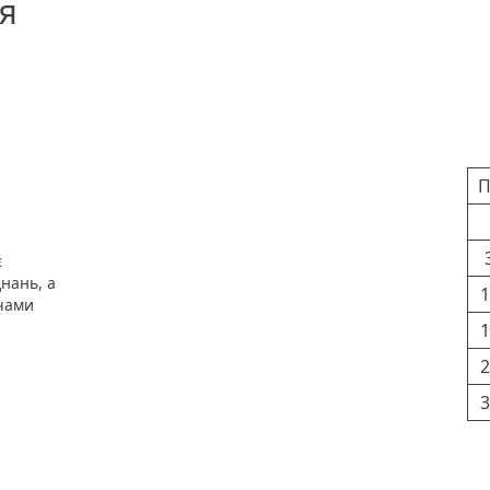
я
Ка
П
є
нань, а
1
чами
1
2
3