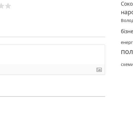
Соко
нар
Воло
бізн
енерг
пол
схем