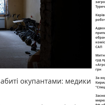
загро
Туреч
Керів
робоч
Адвок
прип
обран
коміс
САП
Митна
суд п
«Агро
грн
За хо
 забиті окупантами: медики
Кирил
“Спец
Засно
мере
РФ об