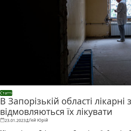
Статті
В Запорізькій області лікарні
відмовляються їх лікувати
Опубліковано
Гей Юрій
23.01.2023