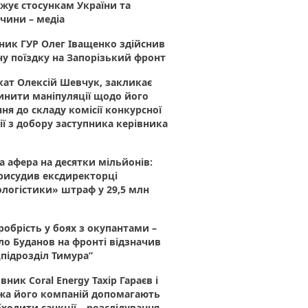
жує стосункам України та
чини – медіа
ник ГУР Олег Іващенко здійснив
у поїздку на Запорізький фронт
ат Олексій Шевчук, закликає
инити маніпуляції щодо його
ня до складу комісії конкурсної
ії з добору заступника керівника
 афера на десятки мільйонів:
рисудив ексдиректорці
логістики» штраф у 29,5 млн
робрість у боях з окупантами –
о Буданов на фронті відзначив
підрозділ Тимура”
вник Coral Energy Тахір Гараєв і
жа його компаній допомагають
ходити санкції – розслідування