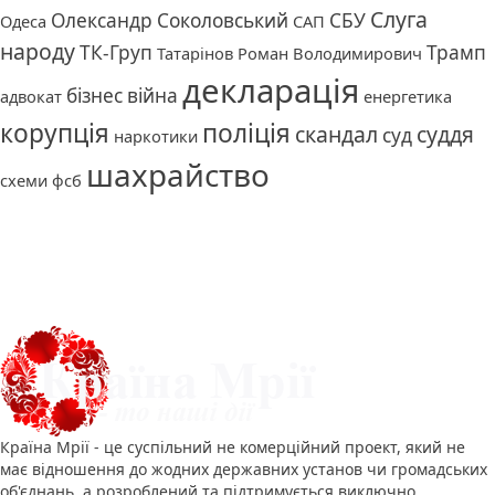
Слуга
Олександр Соколовський
СБУ
Одеса
САП
народу
ТК-Груп
Трамп
Татарінов Роман Володимирович
декларація
бізнес
війна
адвокат
енергетика
корупція
поліція
скандал
суддя
суд
наркотики
шахрайство
схеми
фсб
Про нас
Країна Мрії - це суспільний не комерційний проект, який не
має відношення до жодних державних установ чи громадських
об'єднань, а розроблений та підтримується виключно