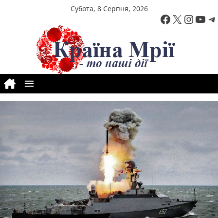
Перейти до вмісту
Субота, 8 Серпня, 2026
Facebook
X
Insta
You
T