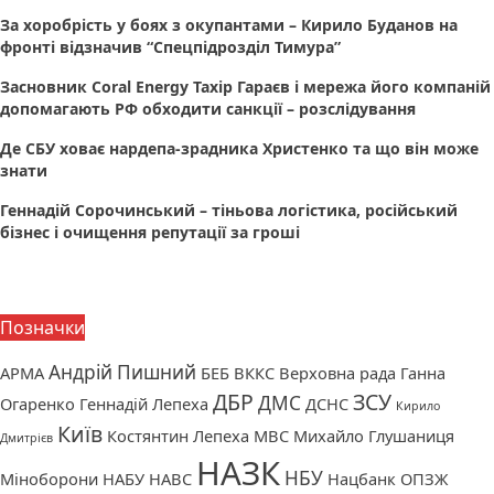
За хоробрість у боях з окупантами – Кирило Буданов на
фронті відзначив “Спецпідрозділ Тимура”
Засновник Coral Energy Тахір Гараєв і мережа його компаній
допомагають РФ обходити санкції – розслідування
Де СБУ ховає нардепа-зрадника Христенко та що він може
знати
Геннадій Сорочинський – тіньова логістика, російський
бізнес і очищення репутації за гроші
Позначки
Андрій Пишний
АРМА
БЕБ
ВККС
Верховна рада
Ганна
ДБР
ЗСУ
ДМС
Огаренко
Геннадій Лепеха
ДСНС
Кирило
Київ
Костянтин Лепеха
МВС
Михайло Глушаниця
Дмитрієв
НАЗК
НБУ
Міноборони
НАБУ
НАВС
Нацбанк
ОПЗЖ