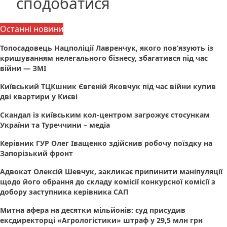
сподобатися
Останні новини
Топосадовець Нацполіції Лавренчук, якого пов’язують із
кришуванням нелегального бізнесу, збагатився під час
війни — ЗМІ
Київський ТЦКшник Євгеній Яковчук під час війни купив
дві квартири у Києві
Скандал із київським кол-центром загрожує стосункам
України та Туреччини – медіа
Керівник ГУР Олег Іващенко здійснив робочу поїздку на
Запорізький фронт
Адвокат Олексій Шевчук, закликає припинити маніпуляції
щодо його обрання до складу комісії конкурсної комісії з
добору заступника керівника САП
Митна афера на десятки мільйонів: суд присудив
ексдиректорці «Агрологістики» штраф у 29,5 млн грн