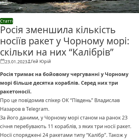
Статті
Росія зменшила кількість
носіїв ракет у Чорному морі:
скільки на них “Калібрів”
Опубліковано
Гей Юрій
23.01.2023
Росія тримає на бойовому чергуванні у Чорному
морі більше десятка кораблів. Серед них три
ракетоносії.
Про це повідомив спікер ОК “Південь” Владислав
Назаров в Telegram.
За його даними, у Чорному морі станом на ранок 23
січня перебувають 11 кораблів, з яких три носії ракет.
Носії споряджені 24 ракетами типу “Калібр”. Також у