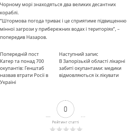
Чорному морі знаходяться два великих десантних
кораблі.
“Штормова погода триває і це сприятиме підвищенню
мінної загрози у прибережних водах і територіях”, –
попередив Назаров.
Навігація
Попередній запис:
Наступний пос
Попередній пост
Наступний запис
записів
Катер та понад 700
В Запорізькій області лікарні
окупантів: Генштаб
забиті окупантами: медики
назвав втрати Росії в
відмовляються їх лікувати
Україні
0
Рейтинг статті