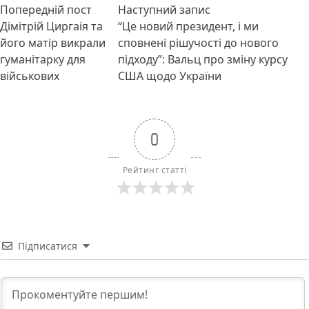
Навігація
Попередній запис:
Наступний пост :
Попередній пост
Наступний запис
записів
Дімітрій Циргаія та
“Це новий президент, і ми
його матір викрали
сповнені рішучості до нового
гуманітарку для
підходу”: Вальц про зміну курсу
військових
США щодо України
0
Рейтинг статті
Підписатися