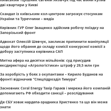
дві квартири у Києві
Скандал із київським кол-центром загрожує стосункам
України та Туреччини – медіа
Керівник ГУР Олег Іващенко здійснив робочу поїздку на
Запорізький фронт
Адвокат Олексій Шевчук, закликає припинити маніпуляції
щодо його обрання до складу комісії конкурсної комісії з
добору заступника керівника САП
Митна афера на десятки мільйонів: суд присудив
ексдиректорці «Агрологістики» штраф у 29,5 млн грн
За хоробрість у боях з окупантами – Кирило Буданов на
фронті відзначив “Спецпідрозділ Тимура”
Засновник Coral Energy Тахір Гараєв і мережа його компаній
допомагають РФ обходити санкції – розслідування
Де СБУ ховає нардепа-зрадника Христенко та що він може
знати