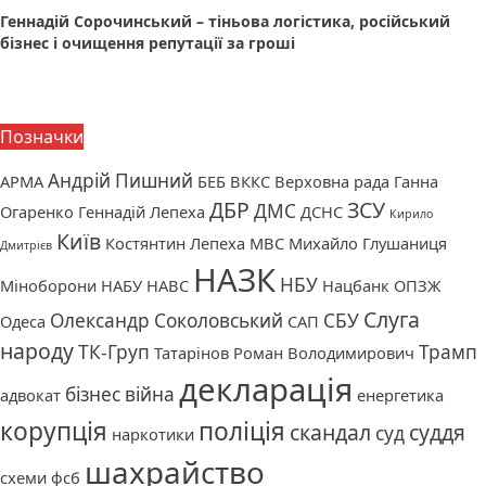
Геннадій Сорочинський – тіньова логістика, російський
бізнес і очищення репутації за гроші
Позначки
Андрій Пишний
АРМА
БЕБ
ВККС
Верховна рада
Ганна
ДБР
ЗСУ
ДМС
Огаренко
Геннадій Лепеха
ДСНС
Кирило
Київ
Костянтин Лепеха
МВС
Михайло Глушаниця
Дмитрієв
НАЗК
НБУ
Міноборони
НАБУ
НАВС
Нацбанк
ОПЗЖ
Слуга
Олександр Соколовський
СБУ
Одеса
САП
народу
ТК-Груп
Трамп
Татарінов Роман Володимирович
декларація
бізнес
війна
адвокат
енергетика
корупція
поліція
скандал
суддя
суд
наркотики
шахрайство
схеми
фсб