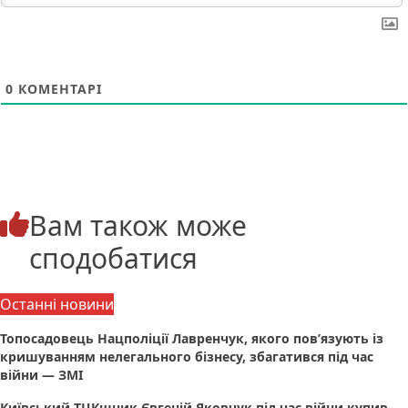
0
КОМЕНТАРІ
Вам також може
сподобатися
Останні новини
Топосадовець Нацполіції Лавренчук, якого пов’язують із
кришуванням нелегального бізнесу, збагатився під час
війни — ЗМІ
Київський ТЦКшник Євгеній Яковчук під час війни купив