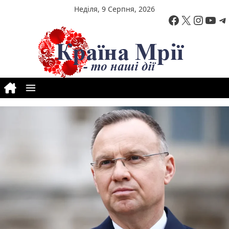
Перейти до вмісту
Неділя, 9 Серпня, 2026
Facebook
X
Insta
You
T