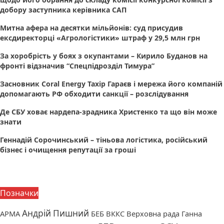
добору заступника керівника САП
Митна афера на десятки мільйонів: суд присудив
ексдиректорці «Агрологістики» штраф у 29,5 млн грн
За хоробрість у боях з окупантами – Кирило Буданов на
фронті відзначив “Спецпідрозділ Тимура”
Засновник Coral Energy Тахір Гараєв і мережа його компаній
допомагають РФ обходити санкції – розслідування
Де СБУ ховає нардепа-зрадника Христенко та що він може
знати
Геннадій Сорочинський – тіньова логістика, російський
бізнес і очищення репутації за гроші
Позначки
Андрій Пишний
АРМА
БЕБ
ВККС
Верховна рада
Ганна