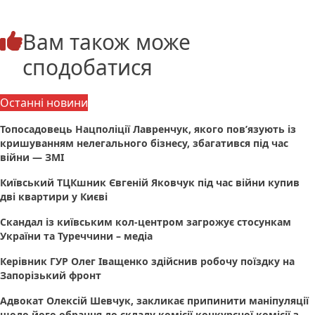
Вам також може
сподобатися
Останні новини
Топосадовець Нацполіції Лавренчук, якого пов’язують із
кришуванням нелегального бізнесу, збагатився під час
війни — ЗМІ
Київський ТЦКшник Євгеній Яковчук під час війни купив
дві квартири у Києві
Скандал із київським кол-центром загрожує стосункам
України та Туреччини – медіа
Керівник ГУР Олег Іващенко здійснив робочу поїздку на
Запорізький фронт
Адвокат Олексій Шевчук, закликає припинити маніпуляції
щодо його обрання до складу комісії конкурсної комісії з