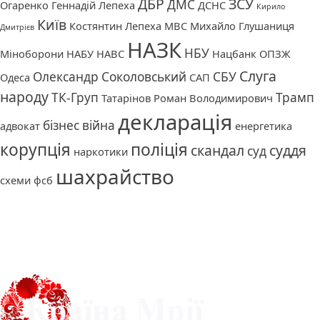
ДБР
ЗСУ
ДМС
Огаренко
Геннадій Лепеха
ДСНС
Кирило
Київ
Костянтин Лепеха
МВС
Михайло Глушаниця
Дмитрієв
НАЗК
НБУ
Міноборони
НАБУ
НАВС
Нацбанк
ОПЗЖ
Слуга
Олександр Соколовський
СБУ
Одеса
САП
народу
ТК-Груп
Трамп
Татарінов Роман Володимирович
декларація
бізнес
війна
адвокат
енергетика
корупція
поліція
скандал
суддя
суд
наркотики
шахрайство
схеми
фсб
Про нас