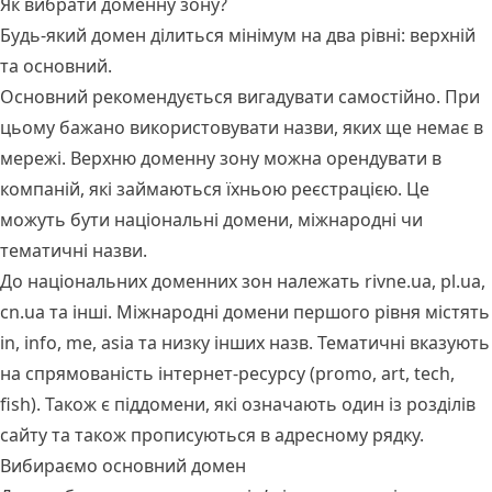
Як вибрати доменну зону?
Будь-який домен ділиться мінімум на два рівні: верхній
та основний.
Основний рекомендується вигадувати самостійно. При
цьому бажано використовувати назви, яких ще немає в
мережі. Верхню доменну зону можна орендувати в
компаній, які займаються їхньою реєстрацією. Це
можуть бути національні домени, міжнародні чи
тематичні назви.
До національних доменних зон належать rivne.ua, pl.ua,
cn.ua та інші. Міжнародні домени першого рівня містять
in, info, me, asia та низку інших назв. Тематичні вказують
на спрямованість інтернет-ресурсу (promo, art, tech,
fish). Також є піддомени, які означають один із розділів
сайту та також прописуються в адресному рядку.
Вибираємо основний домен