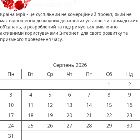
Країна Мрії - це суспільний не комерційний проект, який не
має відношення до жодних державних установ чи громадських
об'єднань, а розроблений та підтримується виключно
активними користувачами Інтернет, для свого розвитку та
приємного проведення часу.
Календар новин
Серпень 2026
Пн
Вт
Ср
Чт
Пт
Сб
Нд
1
2
3
4
5
6
7
8
9
10
11
12
13
14
15
16
17
18
19
20
21
22
23
24
25
26
27
28
29
30
31