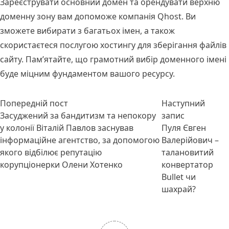
Зареєструвати основний домен та орендувати верхню
доменну зону вам допоможе компанія Qhost. Ви
зможете вибирати з багатьох імен, а також
скористаєтеся послугою хостингу для зберігання файлів
сайту. Пам’ятайте, що грамотний вибір доменного імені
буде міцним фундаментом вашого ресурсу.
Навігація
Попередній запис:
Попередній пост
Наступний
записів
Наступний 
Засуджений за бандитизм та непокору
запис
у колонії Віталій Павлов заснував
Пуля Євген
інформаційне агентство, за допомогою
Валерійович –
якого відбілює репутацію
талановитий
корупціонерки Олени Хотенко
конвертатор
Bullet чи
шахрай?