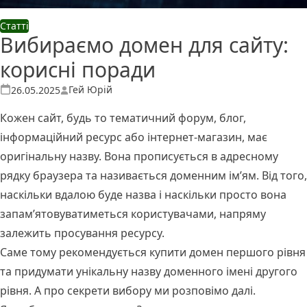
Статті
Вибираємо домен для сайту:
корисні поради
Опубліковано
Гей Юрій
26.05.2025
Кожен сайт, будь то тематичний форум, блог,
інформаційний ресурс або інтернет-магазин, має
оригінальну назву. Вона прописується в адресному
рядку браузера та називається доменним ім’ям. Від того,
наскільки вдалою буде назва і наскільки просто вона
запам’ятовуватиметься користувачами, напряму
залежить просування ресурсу.
Саме тому рекомендується
купити домен
першого рівня
та придумати унікальну назву доменного імені другого
рівня. А про секрети вибору ми розповімо далі.