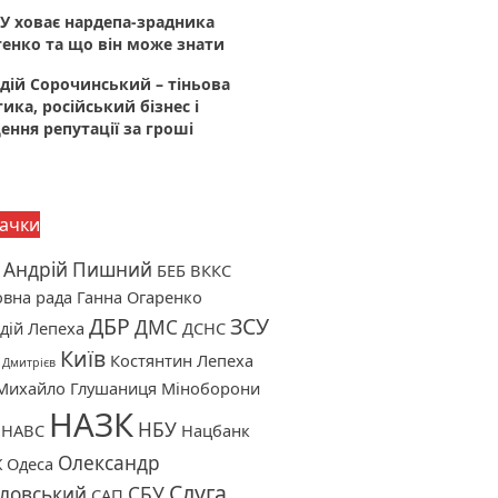
У ховає нардепа-зрадника
енко та що він може знати
дій Сорочинський – тіньова
тика, російський бізнес і
ння репутації за гроші
ачки
Андрій Пишний
БЕБ
ВККС
вна рада
Ганна Огаренко
ДБР
ЗСУ
ДМС
дій Лепеха
ДСНС
Київ
Костянтин Лепеха
 Дмитрієв
Михайло Глушаниця
Міноборони
НАЗК
НБУ
НАВС
Нацбанк
Олександр
Ж
Одеса
Слуга
ловський
СБУ
САП