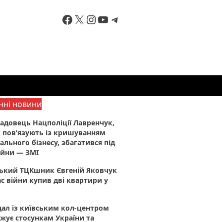
Facebook
X
Instagram
YouTube
Telegram
нні новини
адовець Нацполіції Лавренчук,
 пов’язують із кришуванням
ального бізнесу, збагатився під
ійни — ЗМІ
ський ТЦКшник Євгеній Яковчук
ас війни купив дві квартири у
ал із київським кол-центром
жує стосункам України та