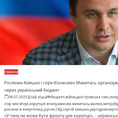
Новини
Росіянин Кияшко і горе-бізнесмен Микитась організув
через український бюджет
бюджет
,
війна
,
дністровська гаес
,
ене
Теги:
Опубліковано
08.07.2025
Гей Юрій
ігор мосійчук
,
корупція втилу
,
максим микитась
,
малюк
,
метроб
росіяни в енергетиці
,
русня
,
Сбу
,
сергій кияшко
,
укргідроенерго
«У тилу не може бути фронту для корупції», – українсь