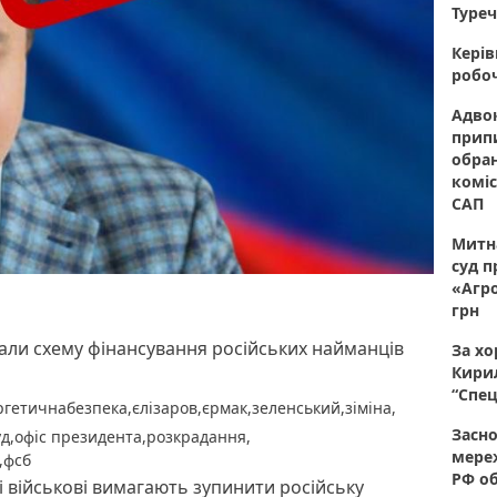
Туреч
Керів
робоч
Адвок
прип
обран
коміс
САП
Митна
суд п
«Агро
грн
али схему фінансування російських найманців
За хо
Кирил
“Спец
ргетичнабезпека
,
єлізаров
,
єрмак
,
зеленський
,
зіміна
,
Засно
уд
,
офіс президента
,
розкрадання
,
мере
,
фсб
РФ об
кі військові вимагають зупинити російську