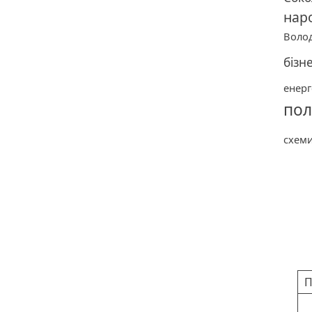
нар
Воло
бізн
енерг
пол
схем
Ка
П