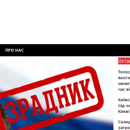
ПРО НАС
Оста
Топос
якого
нелег
час в
Київ
під ч
Києві
Сканд
загро