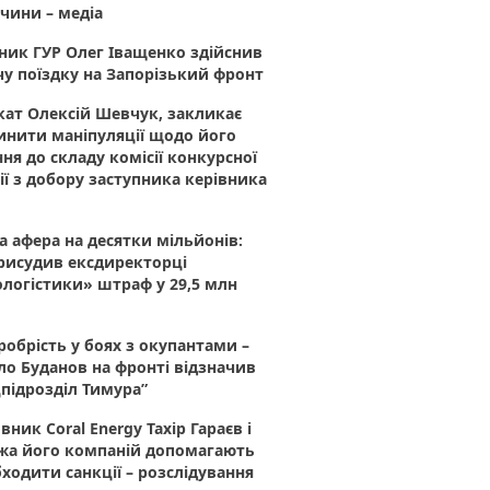
чини – медіа
ник ГУР Олег Іващенко здійснив
у поїздку на Запорізький фронт
ат Олексій Шевчук, закликає
инити маніпуляції щодо його
ня до складу комісії конкурсної
ії з добору заступника керівника
 афера на десятки мільйонів:
рисудив ексдиректорці
логістики» штраф у 29,5 млн
робрість у боях з окупантами –
о Буданов на фронті відзначив
підрозділ Тимура”
вник Coral Energy Тахір Гараєв і
жа його компаній допомагають
ходити санкції – розслідування