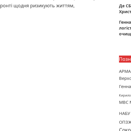
 фронті щодня ризикують життям,
Де СБ
Христ
Генна
логіс
очище
Позн
АРМА
Верхо
Генна
Кирило
МВС
НАБУ
ОПЗ
Соко