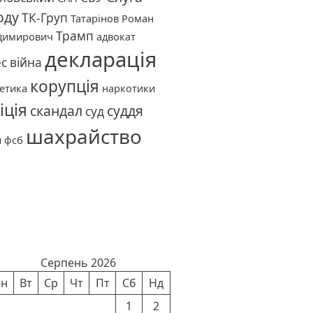
оду
ТК-Груп
Татарінов Роман
Трамп
димирович
адвокат
декларація
ес
війна
корупція
етика
наркотики
іція
скандал
суддя
суд
шахрайство
и
фсб
лендар новин
Серпень 2026
н
Вт
Ср
Чт
Пт
Сб
Нд
1
2