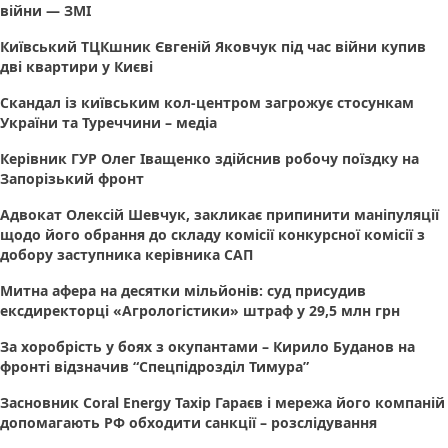
війни — ЗМІ
Київський ТЦКшник Євгеній Яковчук під час війни купив
дві квартири у Києві
Скандал із київським кол-центром загрожує стосункам
України та Туреччини – медіа
Керівник ГУР Олег Іващенко здійснив робочу поїздку на
Запорізький фронт
Адвокат Олексій Шевчук, закликає припинити маніпуляції
щодо його обрання до складу комісії конкурсної комісії з
добору заступника керівника САП
Митна афера на десятки мільйонів: суд присудив
ексдиректорці «Агрологістики» штраф у 29,5 млн грн
За хоробрість у боях з окупантами – Кирило Буданов на
фронті відзначив “Спецпідрозділ Тимура”
Засновник Coral Energy Тахір Гараєв і мережа його компаній
допомагають РФ обходити санкції – розслідування