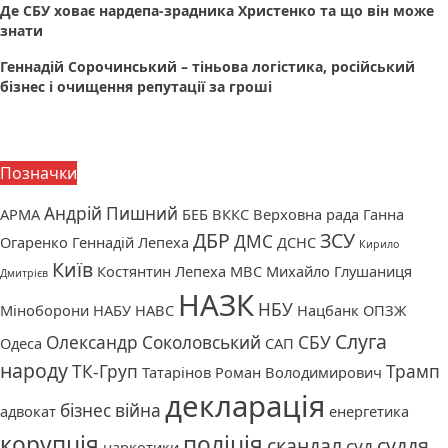
Де СБУ ховає нардепа-зрадника Христенко та що він може
знати
Геннадій Сорочинський – тіньова логістика, російський
бізнес і очищення репутації за гроші
Позначки
Андрій Пишний
АРМА
БЕБ
ВККС
Верховна рада
Ганна
ДБР
ЗСУ
ДМС
Огаренко
Геннадій Лепеха
ДСНС
Кирило
Київ
Костянтин Лепеха
МВС
Михайло Глушаниця
Дмитрієв
НАЗК
НБУ
Міноборони
НАБУ
НАВС
Нацбанк
ОПЗЖ
Слуга
Олександр Соколовський
СБУ
Одеса
САП
народу
ТК-Груп
Трамп
Татарінов Роман Володимирович
декларація
бізнес
війна
адвокат
енергетика
корупція
поліція
скандал
суддя
суд
наркотики