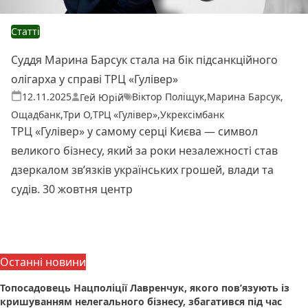
Статті
Суддя Марина Барсук стала на бік підсанкційного
олігарха у справі ТРЦ «Гулівер»
Віктор Поліщук
,
Марина Барсук
,
Теги:
Опубліковано
12.11.2025
Гей Юрій
Ощадбанк
,
Три О
,
ТРЦ «Гулівер»
,
Укрексімбанк
ТРЦ «Гулівер» у самому серці Києва — символ
великого бізнесу, який за роки незалежності став
дзеркалом зв’язків українських грошей, влади та
судів. 30 жовтня центр
Читати далі
Останні новини
Топосадовець Нацполіції Лавренчук, якого пов’язують із
кришуванням нелегального бізнесу, збагатився під час