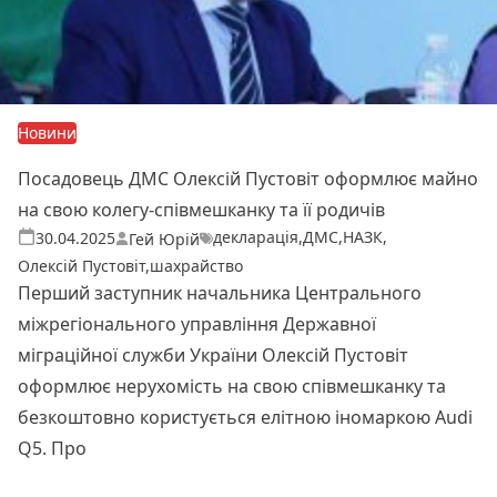
Новини
Посадовець ДМС Олексій Пустовіт оформлює майно
на свою колегу-співмешканку та її родичів
декларація
,
ДМС
,
НАЗК
,
Теги:
Опубліковано
30.04.2025
Гей Юрій
Олексій Пустовіт
,
шахрайство
Перший заступник начальника Центрального
міжрегіонального управління Державної
міграційної служби України Олексій Пустовіт
оформлює нерухомість на свою співмешканку та
безкоштовно користується елітною іномаркою Audi
Q5. Про
Читати далі