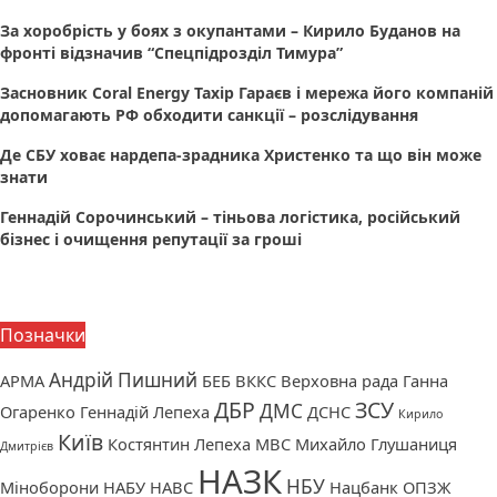
За хоробрість у боях з окупантами – Кирило Буданов на
фронті відзначив “Спецпідрозділ Тимура”
Засновник Coral Energy Тахір Гараєв і мережа його компаній
допомагають РФ обходити санкції – розслідування
Де СБУ ховає нардепа-зрадника Христенко та що він може
знати
Геннадій Сорочинський – тіньова логістика, російський
бізнес і очищення репутації за гроші
Позначки
Андрій Пишний
АРМА
БЕБ
ВККС
Верховна рада
Ганна
ДБР
ЗСУ
ДМС
Огаренко
Геннадій Лепеха
ДСНС
Кирило
Київ
Костянтин Лепеха
МВС
Михайло Глушаниця
Дмитрієв
НАЗК
НБУ
Міноборони
НАБУ
НАВС
Нацбанк
ОПЗЖ