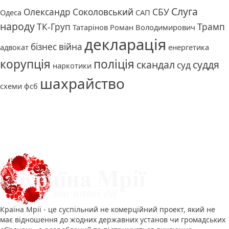
Слуга
Олександр Соколовський
СБУ
Одеса
САП
народу
ТК-Груп
Трамп
Татарінов Роман Володимирович
декларація
бізнес
війна
адвокат
енергетика
корупція
поліція
скандал
суддя
суд
наркотики
шахрайство
схеми
фсб
Про нас
Країна Мрії - це суспільний не комерційний проект, який не
має відношення до жодних державних установ чи громадських