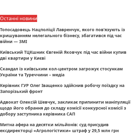
Останні новини
Топосадовець Нацполіції Лавренчук, якого пов’язують із
кришуванням нелегального бізнесу, збагатився під час
війни — ЗМІ
Київський ТЦКшник Євгеній Яковчук під час війни купив
дві квартири у Києві
Скандал із київським кол-центром загрожує стосункам
України та Туреччини – медіа
Керівник ГУР Олег Іващенко здійснив робочу поїздку на
Запорізький фронт
Адвокат Олексій Шевчук, закликає припинити маніпуляції
щодо його обрання до складу комісії конкурсної комісії з
добору заступника керівника САП
Митна афера на десятки мільйонів: суд присудив
ексдиректорці «Агрологістики» штраф у 29,5 млн грн