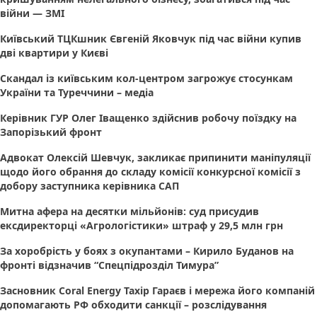
війни — ЗМІ
Київський ТЦКшник Євгеній Яковчук під час війни купив
дві квартири у Києві
Скандал із київським кол-центром загрожує стосункам
України та Туреччини – медіа
Керівник ГУР Олег Іващенко здійснив робочу поїздку на
Запорізький фронт
Адвокат Олексій Шевчук, закликає припинити маніпуляції
щодо його обрання до складу комісії конкурсної комісії з
добору заступника керівника САП
Митна афера на десятки мільйонів: суд присудив
ексдиректорці «Агрологістики» штраф у 29,5 млн грн
За хоробрість у боях з окупантами – Кирило Буданов на
фронті відзначив “Спецпідрозділ Тимура”
Засновник Coral Energy Тахір Гараєв і мережа його компаній
допомагають РФ обходити санкції – розслідування