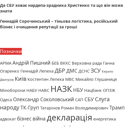
Де СБУ ховає нардепа-зрадника Христенко та що він може
знати
Геннадій Сорочинський – тіньова логістика, російський
бізнес і очищення репутації за гроші
Позначки
Андрій Пишний
АРМА
БЕБ
ВККС
Верховна рада
Ганна
ДБР
ЗСУ
ДМС
Огаренко
Геннадій Лепеха
ДСНС
Кирило
Київ
Костянтин Лепеха
МВС
Михайло Глушаниця
Дмитрієв
НАЗК
НБУ
Міноборони
НАБУ
НАВС
Нацбанк
ОПЗЖ
Слуга
Олександр Соколовський
СБУ
Одеса
САП
народу
ТК-Груп
Трамп
Татарінов Роман Володимирович
декларація
бізнес
війна
адвокат
енергетика