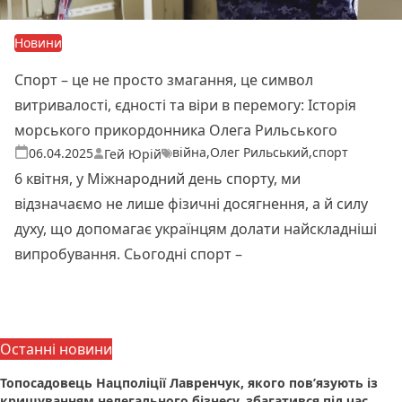
Новини
Спорт – це не просто змагання, це символ
витривалості, єдності та віри в перемогу: Історія
морського прикордонника Олега Рильського
війна
,
Олег Рильський
,
спорт
Теги:
Опубліковано
06.04.2025
Гей Юрій
6 квітня, у Міжнародний день спорту, ми
відзначаємо не лише фізичні досягнення, а й силу
духу, що допомагає українцям долати найскладніші
випробування. Сьогодні спорт –
Читати далі
Останні новини
Топосадовець Нацполіції Лавренчук, якого пов’язують із
кришуванням нелегального бізнесу, збагатився під час