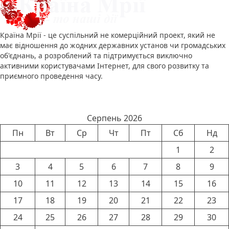
Країна Мрії - це суспільний не комерційний проект, який не
має відношення до жодних державних установ чи громадських
об'єднань, а розроблений та підтримується виключно
активними користувачами Інтернет, для свого розвитку та
приємного проведення часу.
Календар новин
Серпень 2026
Пн
Вт
Ср
Чт
Пт
Сб
Нд
1
2
3
4
5
6
7
8
9
10
11
12
13
14
15
16
17
18
19
20
21
22
23
24
25
26
27
28
29
30