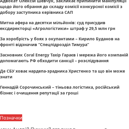
Адвокат Олексій Шевчук, закликає припинити маніпуляції
щодо його обрання до складу комісії конкурсної комісії з
добору заступника керівника САП
Митна афера на десятки мільйонів: суд присудив
ексдиректорці «Агрологістики» штраф у 29,5 млн грн
За хоробрість у боях з окупантами – Кирило Буданов на
фронті відзначив “Спецпідрозділ Тимура”
Засновник Coral Energy Тахір Гараєв і мережа його компаній
допомагають РФ обходити санкції – розслідування
Де СБУ ховає нардепа-зрадника Христенко та що він може
знати
Геннадій Сорочинський – тіньова логістика, російський
бізнес і очищення репутації за гроші
Позначки