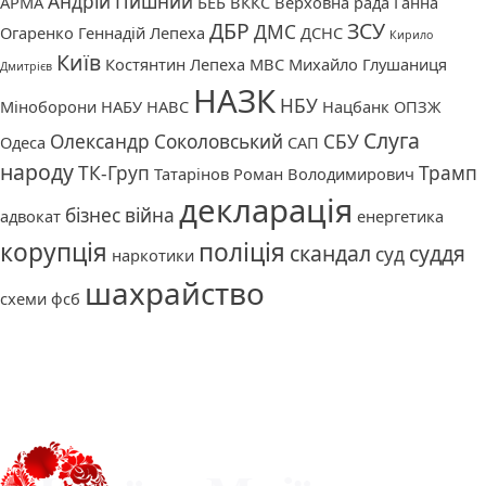
Андрій Пишний
АРМА
БЕБ
ВККС
Верховна рада
Ганна
ДБР
ЗСУ
ДМС
Огаренко
Геннадій Лепеха
ДСНС
Кирило
Київ
Костянтин Лепеха
МВС
Михайло Глушаниця
Дмитрієв
НАЗК
НБУ
Міноборони
НАБУ
НАВС
Нацбанк
ОПЗЖ
Слуга
Олександр Соколовський
СБУ
Одеса
САП
народу
ТК-Груп
Трамп
Татарінов Роман Володимирович
декларація
бізнес
війна
адвокат
енергетика
корупція
поліція
скандал
суддя
суд
наркотики
шахрайство
схеми
фсб
Про нас