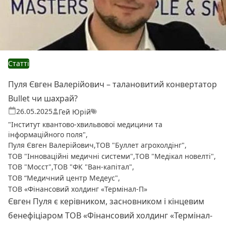
Статті
Пуля Євген Валерійович – талановитий конвертатор
Bullet чи шахрай?
Теги:
Опубліковано
26.05.2025
Гей Юрій
"Інститут квантово-хвильвової медицини та
інформаційного поля"
,
Пуля Євген Валерійович
,
ТОВ "Буллет агрохолдінг"
,
ТОВ "Інноваційні медичні системи"
,
ТОВ "Медікал новелті"
,
ТОВ "Мосст"
,
ТОВ "ФК "Ван-капітал"
,
ТОВ “Медичний центр Медеус"
,
ТОВ «Фінансовий холдинг «Термінал-П»
Євген Пуля є керівником, засновником і кінцевим
бенефіціаром ТОВ «Фінансовий холдинг «Термінал-