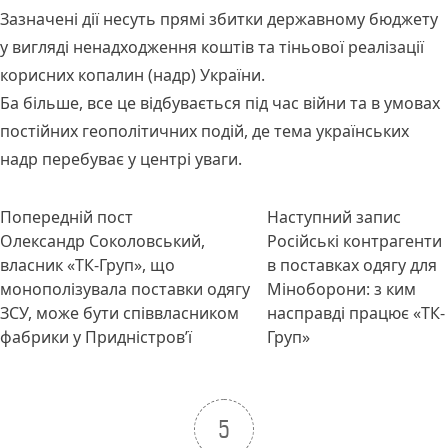
Зазначені дії несуть прямі збитки державному бюджету
у вигляді ненадходження коштів та тіньової реалізації
корисних копалин (надр) України.
Ба більше, все це відбувається під час війни та в умовах
постійних геополітичних подій, де тема українських
надр перебуває у центрі уваги.
Навігація
Попередній запис:
Насту
Попередній пост
Наступний запис
записів
Олександр Соколовський,
Російські контрагенти
власник «ТК-Груп», що
в поставках одягу для
монополізувала поставки одягу
Міноборони: з ким
ЗСУ, може бути співвласником
насправді працює «ТК-
фабрики у Придністров’ї
Груп»
5