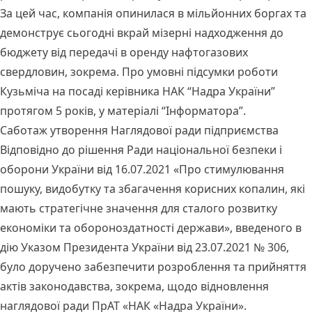
За цей час, компанія опинилася в мільйонних боргах та
демонструє сьогодні вкрай мізерні надходження до
бюджету від передачі в оренду нафтогазових
свердловин, зокрема. Про умовні підсумки роботи
Кузьміча на посаді керівника НАК “Надра України”
протягом 5 років, у матеріалі “Інформатора”.
Саботаж утворення Наглядової ради підприємства
Відповідно до рішення Ради національної безпеки і
оборони України від 16.07.2021 «Про стимулювання
пошуку, видобутку та збагачення корисних копалин, які
мають стратегічне значення для сталого розвитку
економіки та обороноздатності держави», введеного в
дію Указом Президента України від 23.07.2021 № 306,
було доручено забезпечити розроблення та прийняття
актів законодавства, зокрема, щодо відновлення
наглядової ради ПрАТ «НАК «Надра України».