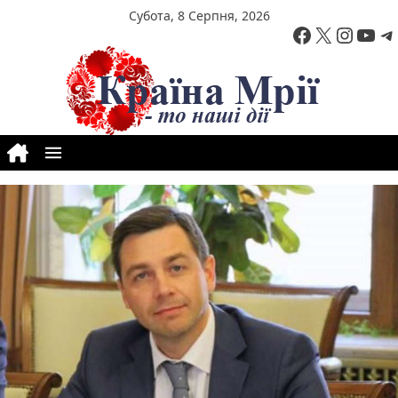
Перейти до вмісту
Субота, 8 Серпня, 2026
Facebook
X
Insta
You
T