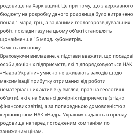
родовище на Харківщині. Це при тому, що з державного
бюджету на розробку даного родовища було витрачено
понад 1 млрд. грн., а за даними геологорозвідувальних
робіт, поклади газу на цьому об’єкті становлять
щонайменше 15 млрд. кубометрів.
Замість висновку
Враховуючи викладене, є підстави вважати, що посадові
особи дочірніх підприємств, які підпорядковуються НАК
«Надра України» умисно не вживають заходів щодо
максимізації прибутку отриманих від роботи
нематеріальних активів (у вигляді прав на геологічні
об’єкти), які є на балансі дочірніх підприємств (згідно
фінансових звітів), а за попередньою домовленістю з
керівництвом НАК «Надра України» надають в оренду
родовища наперед погодженим компаніям по
заниженим цінам.