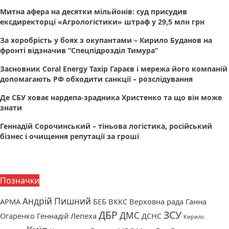
Митна афера на десятки мільйонів: суд присудив
ексдиректорці «Агрологістики» штраф у 29,5 млн грн
За хоробрість у боях з окупантами – Кирило Буданов на
фронті відзначив “Спецпідрозділ Тимура”
Засновник Coral Energy Тахір Гараєв і мережа його компаній
допомагають РФ обходити санкції – розслідування
Де СБУ ховає нардепа-зрадника Христенко та що він може
знати
Геннадій Сорочинський – тіньова логістика, російський
бізнес і очищення репутації за гроші
Позначки
Андрій Пишний
АРМА
БЕБ
ВККС
Верховна рада
Ганна
ДБР
ЗСУ
ДМС
Огаренко
Геннадій Лепеха
ДСНС
Кирило