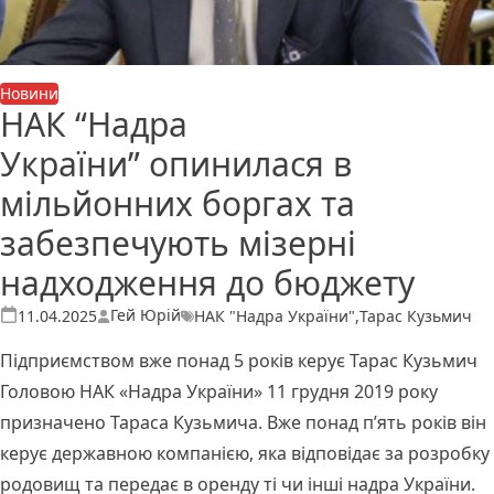
Новини
НАК “Надра
України” опинилася в
мільйонних боргах та
забезпечують мізерні
надходження до бюджету
Теги:
Опубліковано
Гей Юрій
НАК "Надра України"
,
Тарас Кузьмич
11.04.2025
Підприємством вже понад 5 років керує Тарас Кузьмич
Головою НАК «Надра України» 11 грудня 2019 року
призначено Тараса Кузьмича. Вже понад п’ять років він
керує державною компанією, яка відповідає за розробку
родовищ та передає в оренду ті чи інші надра України.