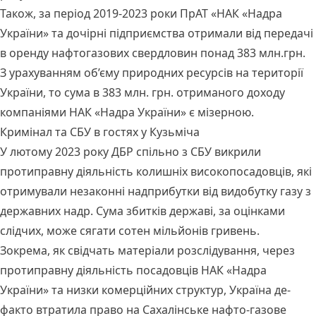
Також, за період 2019-2023 роки ПрАТ «НАК «Надра
України» та дочірні підприємства отримали від передачі
в оренду нафтогазових свердловин понад 383 млн.грн.
З урахуванням об’єму природних ресурсів на території
України, то сума в 383 млн. грн. отриманого доходу
компаніями НАК «Надра України» є мізерною.
Кримінал та СБУ в гостях у Кузьміча
У лютому 2023 року ДБР спільно з СБУ викрили
протиправну діяльність колишніх високопосадовців, які
отримували незаконні надприбутки від видобутку газу з
державних надр. Сума збитків державі, за оцінками
слідчих, може сягати сотен мільйонів гривень.
Зокрема, як свідчать
матеріали розслідування
, через
протиправну діяльність посадовців НАК «Надра
України» та низки комерційних структур, Україна де-
факто втратила право на Сахалінське нафто-газове