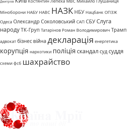
Київ
Костянтин Лепеха
МВС
Михайло Глушаниця
Дмитрієв
НАЗК
НБУ
Міноборони
НАБУ
НАВС
Нацбанк
ОПЗЖ
Слуга
Олександр Соколовський
СБУ
Одеса
САП
народу
ТК-Груп
Трамп
Татарінов Роман Володимирович
декларація
бізнес
війна
адвокат
енергетика
корупція
поліція
скандал
суддя
суд
наркотики
шахрайство
схеми
фсб
Про нас