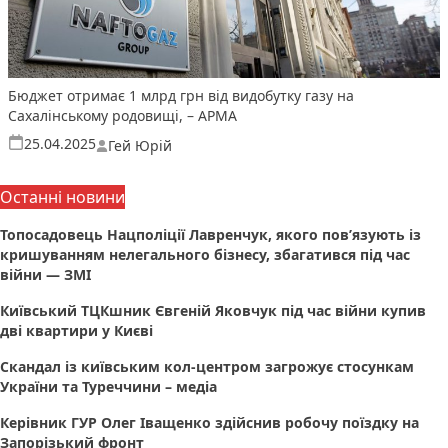
Бюджет отримає 1 млрд грн від видобутку газу на
Сахалінському родовищі, – АРМА
Опубліковано
25.04.2025
Гей Юрій
Останні новини
Топосадовець Нацполіції Лавренчук, якого пов’язують із
кришуванням нелегального бізнесу, збагатився під час
війни — ЗМІ
Київський ТЦКшник Євгеній Яковчук під час війни купив
дві квартири у Києві
Скандал із київським кол-центром загрожує стосункам
України та Туреччини – медіа
Керівник ГУР Олег Іващенко здійснив робочу поїздку на
Запорізький фронт