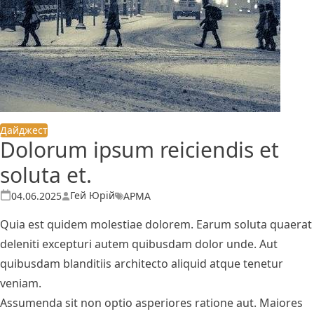
Дайджест
Dolorum ipsum reiciendis et
soluta et.
Теги:
Опубліковано
Гей Юрій
АРМА
04.06.2025
Quia est quidem molestiae dolorem. Earum soluta quaerat
deleniti excepturi autem quibusdam dolor unde. Aut
quibusdam blanditiis architecto aliquid atque tenetur
veniam.
Assumenda sit non optio asperiores ratione aut. Maiores