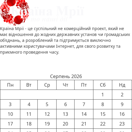
Країна Мрії - це суспільний не комерційний проект, який не
має відношення до жодних державних установ чи громадських
об'єднань, а розроблений та підтримується виключно
активними користувачами Інтернет, для свого розвитку та
приємного проведення часу.
Календар новин
Серпень 2026
Пн
Вт
Ср
Чт
Пт
Сб
Нд
1
2
3
4
5
6
7
8
9
10
11
12
13
14
15
16
17
18
19
20
21
22
23