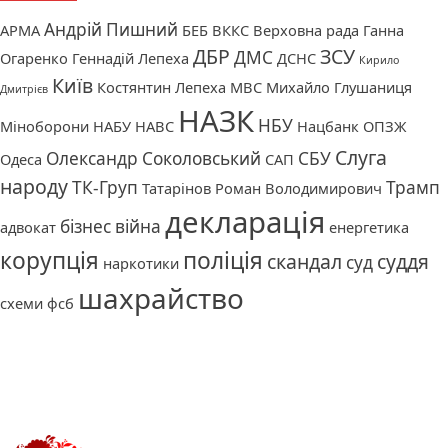
Андрій Пишний
АРМА
БЕБ
ВККС
Верховна рада
Ганна
ДБР
ЗСУ
ДМС
Огаренко
Геннадій Лепеха
ДСНС
Кирило
Київ
Костянтин Лепеха
МВС
Михайло Глушаниця
Дмитрієв
НАЗК
НБУ
Міноборони
НАБУ
НАВС
Нацбанк
ОПЗЖ
Слуга
Олександр Соколовський
СБУ
Одеса
САП
народу
ТК-Груп
Трамп
Татарінов Роман Володимирович
декларація
бізнес
війна
адвокат
енергетика
корупція
поліція
скандал
суддя
суд
наркотики
шахрайство
схеми
фсб
Про нас