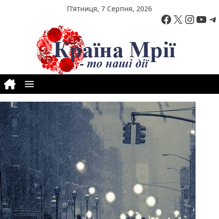
Перейти до вмісту
П’ятниця, 7 Серпня, 2026
Facebook
X
Insta
You
T