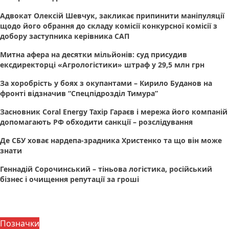
Адвокат Олексій Шевчук, закликає припинити маніпуляції
щодо його обрання до складу комісії конкурсної комісії з
добору заступника керівника САП
Митна афера на десятки мільйонів: суд присудив
ексдиректорці «Агрологістики» штраф у 29,5 млн грн
За хоробрість у боях з окупантами – Кирило Буданов на
фронті відзначив “Спецпідрозділ Тимура”
Засновник Coral Energy Тахір Гараєв і мережа його компаній
допомагають РФ обходити санкції – розслідування
Де СБУ ховає нардепа-зрадника Христенко та що він може
знати
Геннадій Сорочинський – тіньова логістика, російський
бізнес і очищення репутації за гроші
Позначки