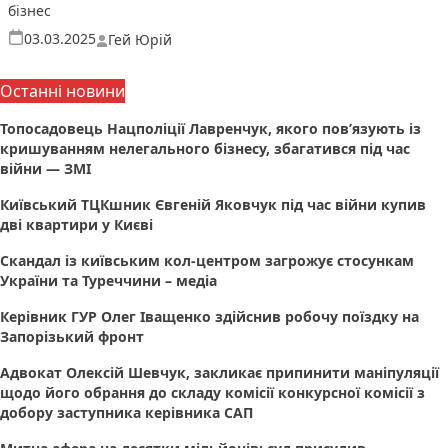
бізнес
Опубліковано
03.03.2025
Гей Юрій
Останні новини
Топосадовець Нацполіції Лавренчук, якого пов’язують із
кришуванням нелегального бізнесу, збагатився під час
війни — ЗМІ
Київський ТЦКшник Євгеній Яковчук під час війни купив
дві квартири у Києві
Скандал із київським кол-центром загрожує стосункам
України та Туреччини – медіа
Керівник ГУР Олег Іващенко здійснив робочу поїздку на
Запорізький фронт
Адвокат Олексій Шевчук, закликає припинити маніпуляції
щодо його обрання до складу комісії конкурсної комісії з
добору заступника керівника САП