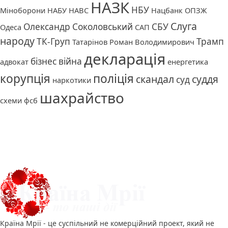
НАЗК
НБУ
Міноборони
НАБУ
НАВС
Нацбанк
ОПЗЖ
Слуга
Олександр Соколовський
СБУ
Одеса
САП
народу
ТК-Груп
Трамп
Татарінов Роман Володимирович
декларація
бізнес
війна
адвокат
енергетика
корупція
поліція
скандал
суддя
суд
наркотики
шахрайство
схеми
фсб
Про нас
Країна Мрії - це суспільний не комерційний проект, який не