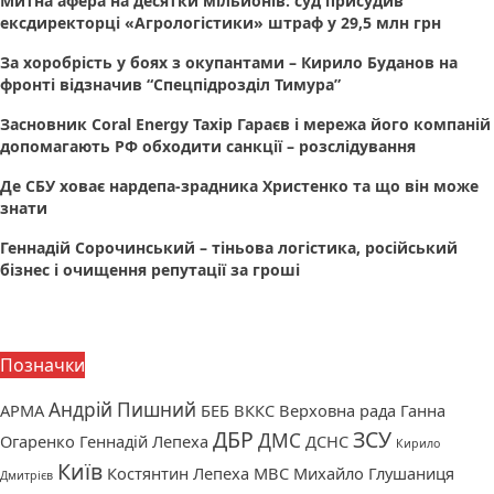
Митна афера на десятки мільйонів: суд присудив
ексдиректорці «Агрологістики» штраф у 29,5 млн грн
За хоробрість у боях з окупантами – Кирило Буданов на
фронті відзначив “Спецпідрозділ Тимура”
Засновник Coral Energy Тахір Гараєв і мережа його компаній
допомагають РФ обходити санкції – розслідування
Де СБУ ховає нардепа-зрадника Христенко та що він може
знати
Геннадій Сорочинський – тіньова логістика, російський
бізнес і очищення репутації за гроші
Позначки
Андрій Пишний
АРМА
БЕБ
ВККС
Верховна рада
Ганна
ДБР
ЗСУ
ДМС
Огаренко
Геннадій Лепеха
ДСНС
Кирило
Київ
Костянтин Лепеха
МВС
Михайло Глушаниця
Дмитрієв