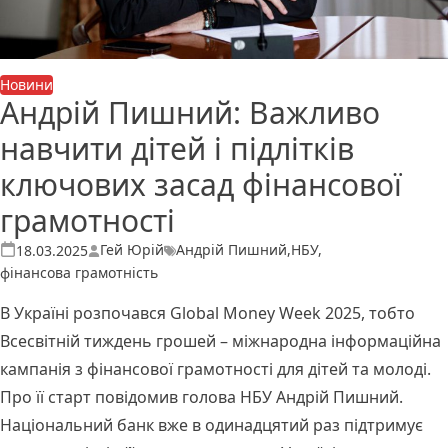
Новини
Андрій Пишний: Важливо
навчити дітей і підлітків
ключових засад фінансової
грамотності
Теги:
Опубліковано
Гей Юрій
Андрій Пишний
,
НБУ
,
18.03.2025
фінансова грамотність
В Україні розпочався Global Money Week 2025, тобто
Всесвітній тиждень грошей – міжнародна інформаційна
кампанія з фінансової грамотності для дітей та молоді.
Про її старт
повідомив
голова НБУ Андрій Пишний.
Національний банк вже в одинадцятий раз підтримує