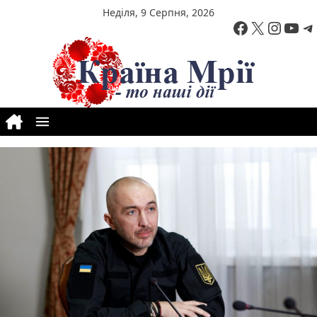
Перейти до вмісту
Неділя, 9 Серпня, 2026
Facebook
X
Insta
You
T