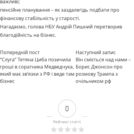
важливі;
пенсійне планування – як заздалегідь подбати про
фінансову стабільність у старості.
Нагадаємо, голова НБУ
Андрій Пишний
перетворив
благодійність на бізнес.
Навігація
Попередній запис:
Наступн
Попередній пост
Наступний запис
записів
“Слуга” Тетяна Циба позичила
Він сміється над нами –
гроші в соратника Медведчука,
Борис Джонсон про
який має звʼязки з РФ і веде там
розмову Трампа з
бізнес
очільником рф
0
Рейтинг статті